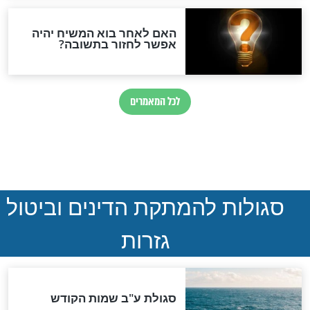
ההסכם החשאי של טראמפ
ואיראן: בלי שקיפות ועם הרבה
סימני שאלה
המסמך האבוד שנחשף
במרתפי מוסקבה: כתב היד
הנדיר של הרשב"ם התגלה
שורדת השואה שחוגגת 100:
"מודה לקב"ה על כל השנים"