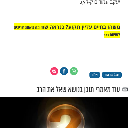
ות עוד תוכן חדש ומפתיע! התחברו לכל
מות שלנו בתהילים
בלחיצה כאן >>>​
ין איסור בלבישת מכנסיים המיועדות לנשים. אך
 ללבשם ברשות הרבים ולא ראוי לה ללבשם
ם חוסר צניעות. יכולה ללבוש אם תעטה עליה
ך. בוודאי אסור ללבוש מכנסיים בביתה כשיש
ספר עז והדר לבושה פרק יח אות א. ספר יגל
דים ק-קא).
יים עדיין תקוע? כנראה ש
זה מה שאתם צריכים