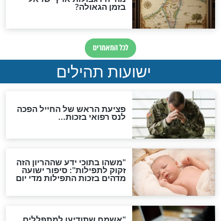
ות להמתקת הדינים וביטול
גזרות
סגולת ע"ב שמות הקודש
תפילה סגולית להמתקת
הדינים