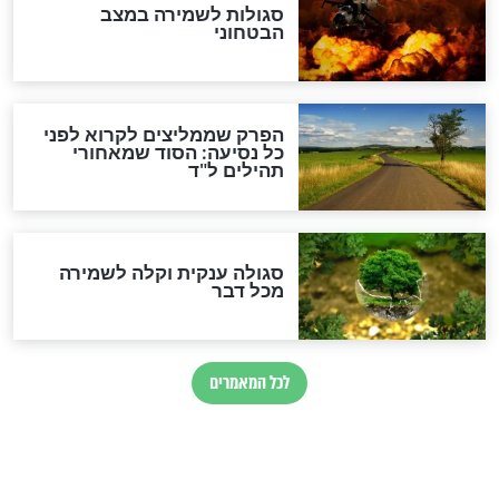
הרב שמואל אליהו: זה המפתח
לגאולה
זהו החוק הקוסמי שמחייב את
חורבנה של איראן לפי ספר
הזוהר הקדוש
בנו של הבבא סאלי: "אלו
השניות האחרונות לפני מלחמה
עולמית"
מה יהיו גבולות ארץ ישראל