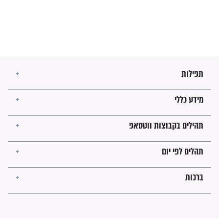
בזמן הגאולה?
לכל המאמרים
ישועות תהילים
פציעת הראש של החייל הפכה
לנס רפואי בזכות...
"משהו בתוכי ידע שההריון הזה
זקוק לתפילות": סיפור ישועה