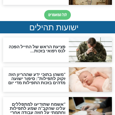
ות להמתקת הדינים וביטול
גזרות
סגולת ע"ב שמות הקודש
תפילה סגולית להמתקת
הדינים