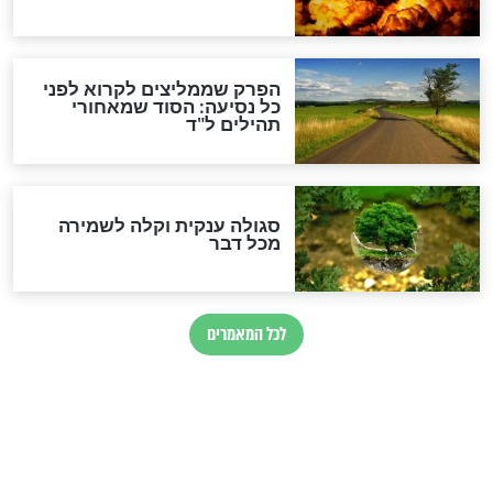
הרב שמואל אליהו: זה המפתח
לגאולה
זהו החוק הקוסמי שמחייב את
חורבנה של איראן לפי ספר
הזוהר הקדוש
בנו של הבבא סאלי: "אלו
השניות האחרונות לפני מלחמה
עולמית"