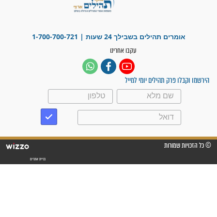
"משהו בתוכי ידע שההריון הזה
זקוק לתפילות": סיפור ישועה
מדהים בזכות התפילות מדי יום
"אשמח שתודיעו למתפללים
עלינו שהקב"ה שמע לתפילות
וחתמתי על חוזה עבודה אחרי
שנתיים של חיפוש!"
"לא להתייאש חס ושלום, גם
אם הזיווג עוד לא מגיע"