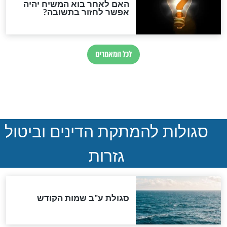
נהרגו בדרום לבנון
ההסכם החשאי של טראמפ
ואיראן: בלי שקיפות ועם הרבה
סימני שאלה
המסמך האבוד שנחשף
במרתפי מוסקבה: כתב היד
הנדיר של הרשב"ם התגלה
שורדת השואה שחוגגת 100:
"מודה לקב"ה על כל השנים"