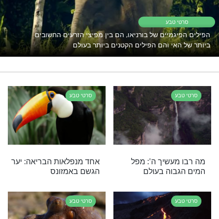
ע
רי תוכן בנושא סרטי טבע