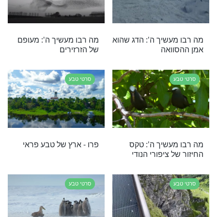
סרטי טבע
שיך ה’: צפו בהר
דבר כזה לא רואים בכל יום
רץ במבט מלמעלה
סרטי טבע