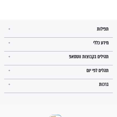
מה יהיו גבולות ארץ ישראל
בזמן הגאולה?
לכל המאמרים
ישועות תהילים
פציעת הראש של החייל הפכה
לנס רפואי בזכות...