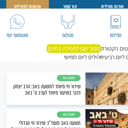
אודות תהילים
צור קשר
תרומות לתהילים
תפילות
סגולות
וואטסאפ יומי
טום הקטורת
מסור שם לתפילה בחינם
 ליום רביעי
תהילים ליום חמישי
תשעה באב
שידור חי מיוחד לתשעה באב: הרב יצחק
פנגר בשיעור מיוחד לערב ט' באב
תשעה באב
תשעה באב תשפ''ו: שידור חי מגדולי