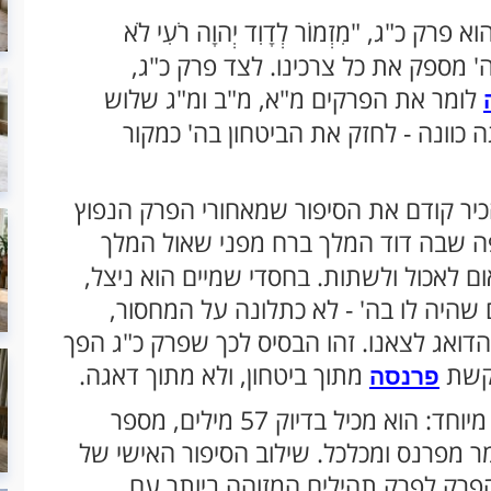
 כ"ג, "מִזְמוֹר לְדָוִד יְהוָה רֹעִי לֹא
ה' מספק את כל צרכינו. לצד פרק כ"ג,
לומר את הפרקים מ"א, מ"ב ומ"ג שלוש
 כוונה - לחזק את הביטחון בה' כמקור
יר קודם את הסיפור שמאחורי הפרק הנפוץ
ה שבה דוד המלך ברח מפני שאול המלך
ום לאכול ולשתות. בחסדי שמיים הוא ניצל,
שהיה לו בה' - לא כתלונה על המחסור,
הדואג לצאנו. זהו הבסיס לכך שפרק כ"ג הפך
בקשת
מתוך ביטחון, ולא מתוך דאגה.
פרנסה
מעבר לתוכן, יש לפרק כ"ג גם מבנה מספרי מיוחד: הוא מכיל בדיוק 57 מילים, מספר
ר מפרנס ומכלכל. שילוב הסיפור האישי של
רק לפרק תהילים המזוהה ביותר עם