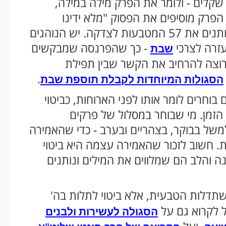
 או חצאי שקלים - ולומר את הפרק מילה במילה,
הפרק מוסיפים את הפסוק "מלא ידינו
מברכותך מעושר מתנות ידיך", ולאחר מכן נותנים את 57 המטבעות לצדקה. יש הנוהגים
זרה לצרכי
- כך שהפרנסה שמבקשים
שבת
שרוצה להרחיב את הקשר שבין תפילת
.
הסגולות המיוחדות לקבלת תוספת שבת
וחרים לומר אותו לפני הארוחות, כביטוי
 הזמן. מי שבוחר במסלול של פרקים
 למשל בבוקר, בצהריים ובערב - כדי שהאמירה
ת. חשוב לזכור שהאמירה עצמה היא ביטוי
נה והלב הם שמלווים את המילים ונותנים
דלות הטבעית, אלא ביטוי לתלות בה'
ל לקרוא גם על
הסגולה לעשירות ולבנים