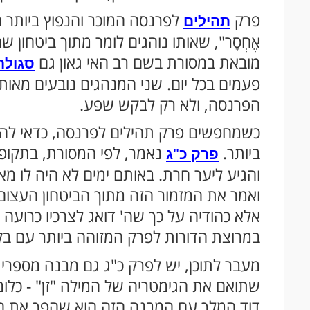
פרק
לפרנסה המוכר והנפוץ ביותר הוא פרק
תהילים
אֶחְסָר", שאותו נוהגים לומר מתוך ביטחון ש
מובאת במסורת בשם רב האי גאון גם
סגולה
פעמים בכל יום. שני המנהגים נובעים מאותה
הפרנסה, ולא רק לבקש שפע.
כשמחפשים פרק תהילים לפרנסה, כדאי להכ
ביותר.
נאמר, לפי המסורת, בתקופ
פרק כ"ג
והגיע ליער חרת. באותם ימים לא היה לו מא
ואמר את המזמור הזה מתוך הביטחון העצום 
אלא כהודיה על כך שה' דואג לצרכיו כרועה 
במרוצת הדורות לפרק המזוהה ביותר עם 
שתואם את הגימטריה של המילה "זן" - כלומ
דוד המלך עם המבנה הזה הוא שהפך את הפ