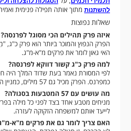
, על
תלמידי חכמים
הסגולות להצלחה וליש
מתוך אותה תפילה פנימית ואמית
להשתנות
שאלות נפוצות
איזה פרק תהילים הכי מסוגל לפרנסה?
הפרק הנפוץ והמוכר ביותר הוא פרק כ"ג, "מִזְ
האי גאון לומר את פרקים מ"א-מ"ג.
למה פרק כ"ג קשור דווקא לפרנסה?
לפי המסורת נאמר בעת שדוד המלך היה חסר 
כמפרנס. הפרק מכיל גם 57 מילים, כמניין הגימטריה של המילה "זן".
מה עושים עם 57 המטבעות בסגולה?
מניחים מטבע אחד בצד לפני כל מילה בפרק,
לייעד אותם למשפחה הזקוקה לעזרה.
האם צריך לומר גם את פרקים מ"א-מ"ג