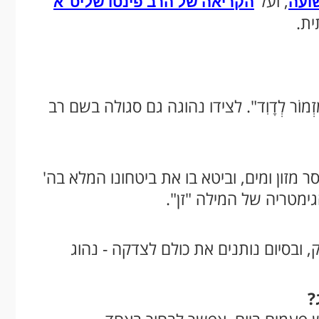
, ועל
ועה
הקריאה של הרב פינטו שליט"א
ית.
מוֹר לְדָוִד". לצידו נהוגה גם סגולה בשם רב
מזון ומים, וביטא בו את ביטחונו המלא בה'
 ובסיום נותנים את כולם לצדקה - נהוג
?