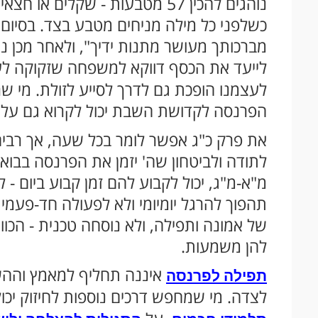
נוהגים להכין 57 מטבעות - שקלים
כשלפני כל מילה מניחים מטבע בצד. בסיום 
לייעד את הכסף דווקא למשפחה שזקוקה לע
לעצמנו הופכת גם לדרך לסייע לזולת. מי 
הפרנסה לקדושת השבת יכול לקרוא גם על
את פרק כ"ג אפשר לומר בכל שעה, אך רבים ב
לתודה ולביטחון שה' יזמן את הפרנסה בבוא
מ"א-מ"ג, יכול לקבוע להם זמן קבוע ביום -
תהפוך להרגל יומיומי ולא לפעולה חד-פעמי
של אמונה ותפילה, ולא נוסחה טכנית - הכוו
להן משמעות.
איננה תחליף למאמץ וההשת
תפילה לפרנסה
לצדה. מי שמחפש דרכים נוספות לחיזוק יכו