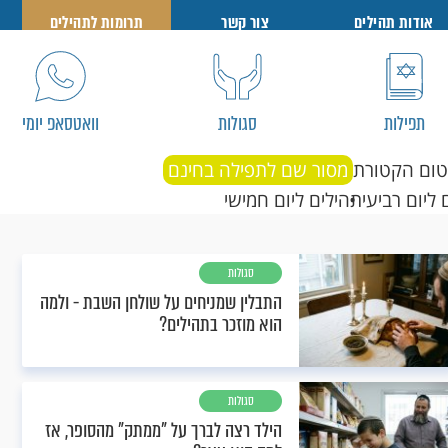
אודות תהילים
צור קשר
תרומות לתהילים
תפילות
סגולות
וואטסאפ יומי
טום הקטורת
מסור שם לתפילה בחינם
 ליום רביעי
תהילים ליום חמישי
סגולות
התבלין שמניחים על שולחן השבת - ולמה
הוא מוזכר בתהילים?
סגולות
הילד רצה לברך על "ממתק" מהסופר, אז