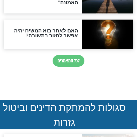
הותר לפרסום: לוחמי מילואים
נהרגו בדרום לבנון
ההסכם החשאי של טראמפ
ואיראן: בלי שקיפות ועם הרבה
סימני שאלה
המסמך האבוד שנחשף
במרתפי מוסקבה: כתב היד
הנדיר של הרשב"ם התגלה