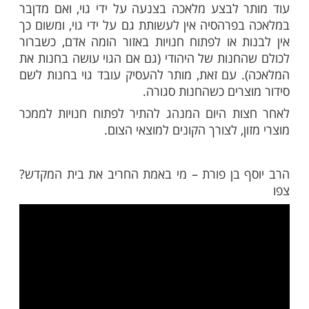
מות שלנו בתהילים
בלחיצה כאן >>>​
א שאין לעשות מלאכה מליל ט' באב עד חצות
ם עובד אינו רואה סימן ברכה ממה שמרוויח
אותו יום.
סוק במלאכת דבר האבד ביום תשעה באב,
יעשה על ידי גוי, אם אפשר.
 לבצע מלאכה בצנעה על ידי גוי, ואם מדןבר
פרהסיה אין לעשותת גם על ידי גוי, ומשום כך
ת או לפתוח חנויות באזור הומה אדם, כשברור
חנות של היהודי (גם אם הגוי עושה בחנות את
 עם זאת, מותר להעסיק עובד גוי בחנות לשם
צרים כשהחנות סגורה.
ת היום המנהג להתיר לפתוח חנויות לממכר