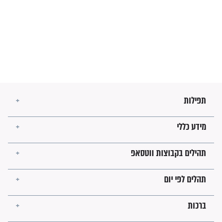
בנו של הבבא סאלי: "אלו
השניות האחרונות לפני מלחמה
עולמית"
מה יהיו גבולות ארץ ישראל
בזמן הגאולה?
לכל המאמרים
ישועות תהילים