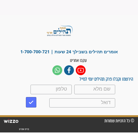
פציעת הראש של החייל הפכה
לנס רפואי בזכות...
"משהו בתוכי ידע שההריון הזה
זקוק לתפילות": סיפור ישועה
מדהים בזכות התפילות מדי יום
"אשמח שתודיעו למתפללים
עלינו שהקב"ה שמע לתפילות
וחתמתי על חוזה עבודה אחרי
שנתיים של חיפוש!"
"לא להתייאש חס ושלום, גם