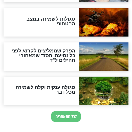
לכל המאמרים
מיסטיקה וקבלה
הרב שמואל אליהו: זה המפתח
לגאולה
זהו החוק הקוסמי שמחייב את
חורבנה של איראן לפי ספר
הזוהר הקדוש