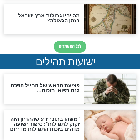
לכל המאמרים
ות להמתקת הדינים וביטול
גזרות
סגולת ע"ב שמות הקודש