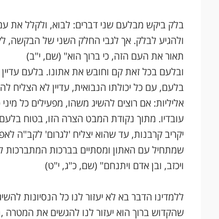
בלק ביקש מבלעם שני דברים: לבוא, ולקלל את עם
ולהגיע לבלק. אך לגבי החלק השני של הבקשה, ל
תאור את העם הזה, כי ברוך הוא" (שם, י"ב)
ובלעם בכל זאת קם וחובש את אתונו. בלעם עדיין
בלעם, עם כל יכולתו הנבואית, עדיין לא הצליח ל
אליליות: אם רוצים להשיג משהו, מפעילים כל מיני
עובדיו. מתוך נקודת המבט הצרה הזו, בטוח בלעם 
יקריב קרבנות, עד שהוא יצליח 'לגרום' לקב"ה לאפ
שמתחיל עם האתון ומסתיים בברכות המתברכות לו 
ויכזב, ובן אדם ויתנחם" (שם, כ"ג, י"ט)
ללמדינו הדבר בא לא יעזור לנו כל הנסיונות להשי
שהקדוש ברוך הוא יעזור לנו להגשים את המטרה 