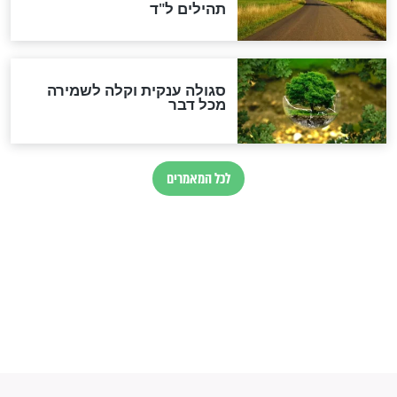
זהו החוק הקוסמי שמחייב את
חורבנה של איראן לפי ספר
הזוהר הקדוש
בנו של הבבא סאלי: "אלו
השניות האחרונות לפני מלחמה
עולמית"
מה יהיו גבולות ארץ ישראל
בזמן הגאולה?