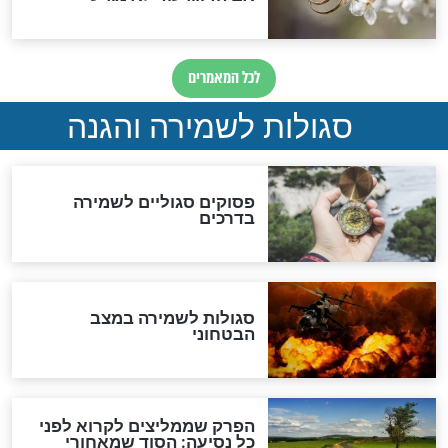
סגולה למתוק הדינים
כשממשמשים ובאים
לכל המאמרים
מיסטיקה וקבלה
הרב שמואל אליהו: זה המפתח
לגאולה