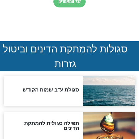
ואיראן: בלי שקיפות ועם הרבה
סימני שאלה
המסמך האבוד שנחשף
במרתפי מוסקבה: כתב היד
הנדיר של הרשב"ם התגלה
שורדת השואה שחוגגת 100:
"מודה לקב"ה על כל השנים"
לכל המאמרים