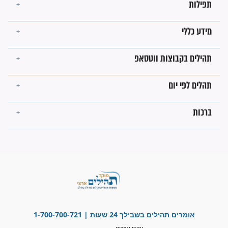
לכל המאמרים
ישועות תהילים
פציעת הראש של החייל הפכה
לנס רפואי בזכות...
"משהו בתוכי ידע שההריון הזה
זקוק לתפילות": סיפור ישועה
מדהים בזכות התפילות מדי יום