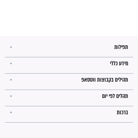
מה יהיו גבולות ארץ ישראל
בזמן הגאולה?
לכל המאמרים
ישועות תהילים
פציעת הראש של החייל הפכה
לנס רפואי בזכות...