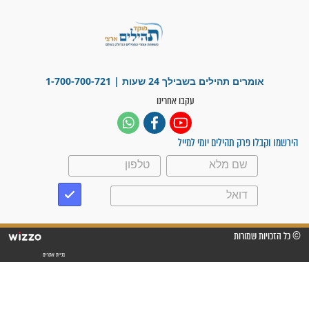
"משהו בתוכי ידע שההריון הזה
זקוק לתפילות": סיפור ישועה
מדהים בזכות התפילות מדי יום
"אשמח שתודיעו למתפללים
עלינו שהקב"ה שמע לתפילות
וחתמתי על חוזה עבודה אחרי
שנתיים של חיפוש!"
"לא להתייאש חס ושלום, גם
אם הזיווג עוד לא מגיע"