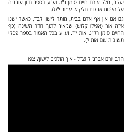
מות שלנו בתהילים
בלחיצה כאן >>>​
ון בבית יחידי, כך מובא בגמרא בשבת (דף קנא
וזאת משום שאוחזתו לילית (סוג של מזיק). והובא
שנה ברורה (סימן רלט סק"ט).
ישון בביתך יחידי הוא בבית שאין בו שום אדם,
ר לישון בחדר לבד, במידה ויש אדם נוסף בבית,
י שדלתות החדרים אינן נעולות (שו"ת חלקת
 אורח חיים סימן נ"ז. וע"ע בספר חזון עובדיה
 אבלות חלק א' עמוד י"ט).
ן אף אדם בבית, מותר לישון לבד, כאשר ישנו
 (אפילו קלוש) שמאיר לתוך חדר השינה (כף
מן רל"ט אות י"ז. וע"ע בכל האמור בספר פסקי
 אות י').