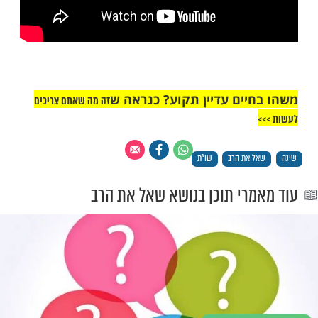
אברג'יל זצ"ל - איך הולכים לישון? צפו