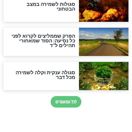
מיסטיקה וקבלה
הרב שמואל אליהו: זה המפתח
לגאולה
זהו החוק הקוסמי שמחייב את
חורבנה של איראן לפי ספר
הזוהר הקדוש
בנו של הבבא סאלי: "אלו
השניות האחרונות לפני מלחמה
עולמית"