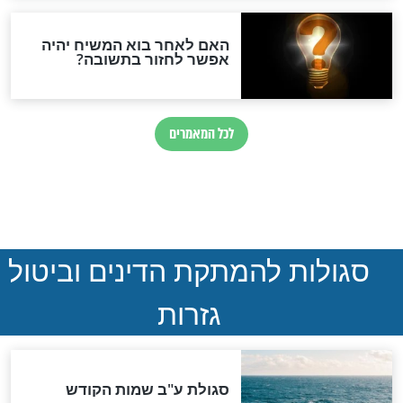
ההסכם החשאי של טראמפ
ואיראן: בלי שקיפות ועם הרבה
סימני שאלה
המסמך האבוד שנחשף
במרתפי מוסקבה: כתב היד
הנדיר של הרשב"ם התגלה
שורדת השואה שחוגגת 100:
"מודה לקב"ה על כל השנים"