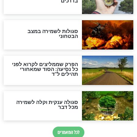
מיסטיקה וקבלה
הרב שמואל אליהו: זה המפתח
לגאולה
זהו החוק הקוסמי שמחייב את
חורבנה של איראן לפי ספר
הזוהר הקדוש
בנו של הבבא סאלי: "אלו
השניות האחרונות לפני מלחמה
עולמית"