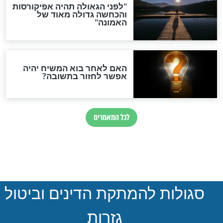
הותר לפרסום: לוחמי מילואים
נהרגו בדרום לבנון
ההסכם החשאי של טראמפ
ואיראן: בלי שקיפות ועם הרבה
סימני שאלה
המסמך האבוד שנחשף
במרתפי מוסקבה: כתב היד
הנדיר של הרשב"ם התגלה