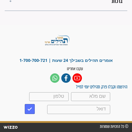
"משהו בתוכי ידע שההריון הזה
זקוק לתפילות": סיפור ישועה
מדהים בזכות התפילות מדי יום
"אשמח שתודיעו למתפללים
עלינו שהקב"ה שמע לתפילות
וחתמתי על חוזה עבודה אחרי
שנתיים של חיפוש!"
"לא להתייאש חס ושלום, גם
אם הזיווג עוד לא מגיע"