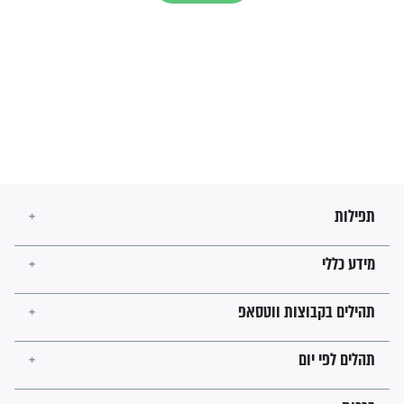
מה יהיו גבולות ארץ ישראל
בזמן הגאולה?
לכל המאמרים
ישועות תהילים
פציעת הראש של החייל הפכה
לנס רפואי בזכות...