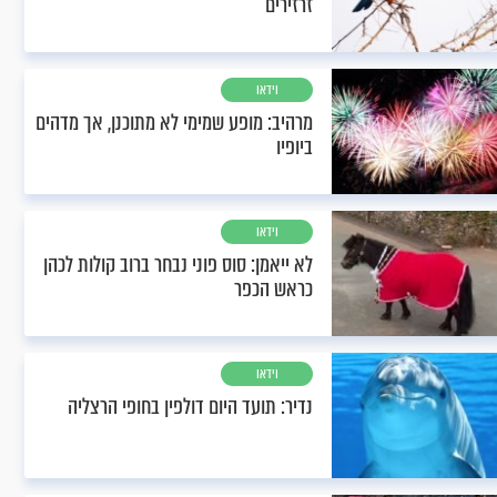
זרזירים
וידאו
מרהיב: מופע שמימי לא מתוכנן, אך מדהים
ביופיו
וידאו
לא ייאמן: סוס פוני נבחר ברוב קולות לכהן
כראש הכפר
וידאו
נדיר: תועד היום דולפין בחופי הרצליה