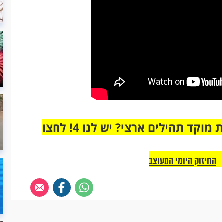
מחוברים רק לקבוצת ווטסאפ אחת מבית מוקד תהילים ארצי? יש לנו 4! לחצו
החיזוק היומי המעוצב