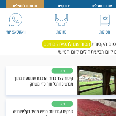
אודות תהילים
צור קשר
תרומות לתהילים
תפילות
סגולות
וואטסאפ יומי
טום הקטורת
מסור שם לתפילה בחינם
 ליום רביעי
תהילים ליום חמישי
וידאו
קיטור לצד כדור: הרכבת שנוסעת בתוך
מגרש כדורגל תוך כדי משחק
וידאו
זורקים עגבניות: כביש מהיר בקליפורניה