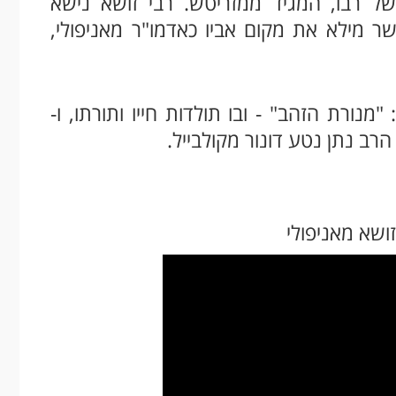
של רבו, המגיד ממזריטש. רבי זושא נישא
ר מילא את מקום אביו כאדמו"ר מאניפולי,
"מנורת הזהב" - ובו תולדות חייו ותורתו, ו-
הרב נתן נטע דונור מקולבייל.
זושא מאניפולי