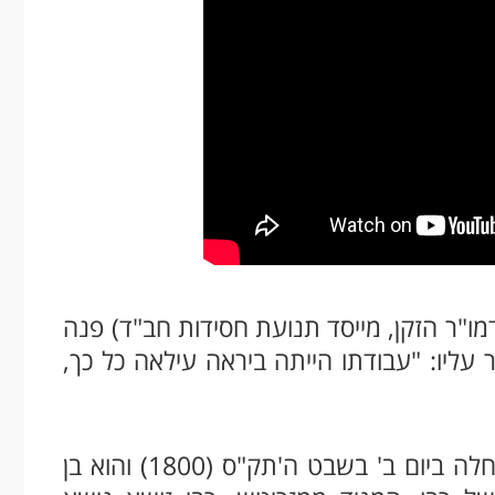
מו"ר הזקן, מייסד תנועת חסידות חב"ד) פנה
 עליו: "עבודתו הייתה ביראה עילאה כל כך,
רבי זושא מאניפולי הלך לעולמו בעקבות מחלה ביום ב' בשבט ה'תק"ס (1800) והוא בן