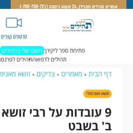
אומרים תהילים בשבילך, 24 שעות ביממה | 1-700-700-721
סרטונים קצרים
פתיחת ספר ליקירך
השם שלי בתהילים
תהילים לרפואה
תהילים לפרנסה
דף הבית
מאמרים
צדיקים
זושא מאניפו
פטירתו ב' בשבט
זושא מאניפולי
9 עובדות על רבי זושא
ב' בשבט