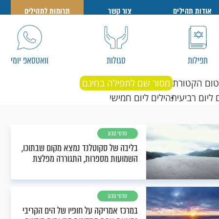
אודות תהילים
צור קשר
תרומות לתהילים
תפילות
סגולות
וואטסאפ יומי
טום הקטורת
מסור שם לתפילה בחינם
 ליום רביעי
תהילים ליום חמישי
סרטי טבע
בליבה של סקוטלנד נמצא מקום שבתוכו,
השמועות מספרות, התגוררה מפלצת
סרטי טבע
במרכז אמריקה על חופיו של הים הקריבי