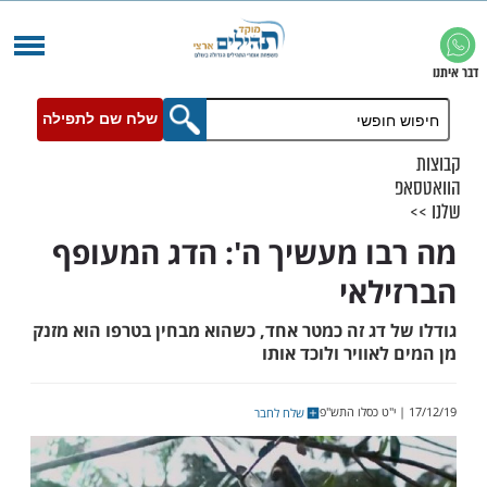
שלח שם לתפילה
ו מעשיך ה': הדג המעופף
לאי
דג זה כמטר אחד, כשהוא מבחין בטרפו הוא מזנק
אוויר ולוכד אותו