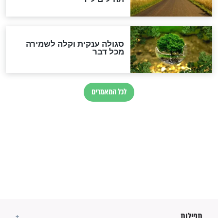
בנו של הבבא סאלי: "אלו
השניות האחרונות לפני מלחמה
עולמית"
מה יהיו גבולות ארץ ישראל
בזמן הגאולה?
לכל המאמרים
ישועות תהילים