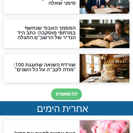
חפץ חיים' ברוח
5 עצות מה"חפץ חיים"
לקירוב הגאולה
החפץ חיים
 החפץ חיים את
מהו הסוד שששמר ה''חפץ
חות? לרגל
חיים'' יותר מ-20 שנה? -