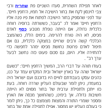
ביתו, לאכול ארוחה חמה וללון שם.
שיבה אשר היה עייף מתלאות הדרך וסבל מן
ז ששרר במקום, נכנס למיטה להתחמם תחת
 כשנזכר כי טרם התפלל
חשב
תפילת ערבית
"קשה לצאת מן השמיכה החמה אל הקור העז"
להתחמם מעט לפני שיצא מתחת לשמיכה
פלל ערבית. עייפותו של הבחור גברה עליו והוא
ה עמוקה עד הבוקר. כשהעירו רבי צבי לוינסון
שחרית, שכח כליל מתפילת הערבית שלא
רב שלפני.
ילת השחרית, סעדו השניים פת
ורבי
שחרית
ון לקח את בחור הישיבה אל חמיו, ה'חפץ חיים'.
 שהספיק בחור הישיבה לפתוח את פיו פנה אליו