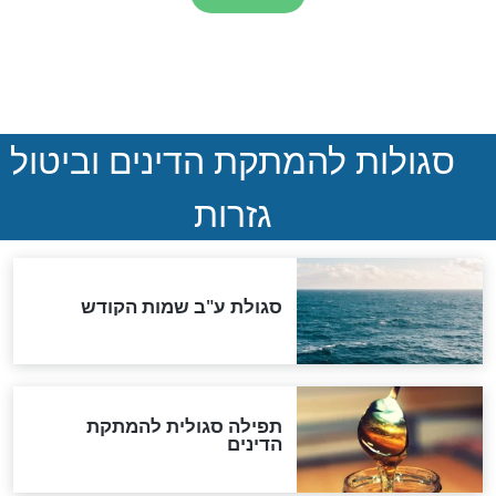
המסמך האבוד שנחשף
במרתפי מוסקבה: כתב היד
הנדיר של הרשב"ם התגלה
שורדת השואה שחוגגת 100:
"מודה לקב"ה על כל השנים"
לכל המאמרים
אחרית הימים