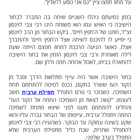
ות עוד תוכן חדש ומפתיע! התחברו לכל
מות שלנו בתהילים
בלחיצה כאן >>>​
ור ישיבה שנסע לקבל ברכה מה'חפץ חיים'.
א מישיבתו אשר בעיר ליטא ועלה על הרכבת
מקום מושבו של הרב. ברכבת פגש בחורה ישיבה
 אשר תהה בנוגע ליעדו של הבחור, וכששמע
פצו ציין "גם אני נוסע לראדין".
יעתם ניהלו השניים שיחה בה התברר לבחור
י האיש עמו הוא משוחח הינו רבי צבי לוינסון
ו של ה'חפץ חיים'. ביקש הבחור מן הרב לוינסון
 לו להיכנס לשיחה אצל ה'חפץ חיים' ולהתברך
אשר הגיעה הרכבת למחוז חפצם הייתה שעת
חרת ורבי צבי לוינסון הזמין את בחור הישיבה