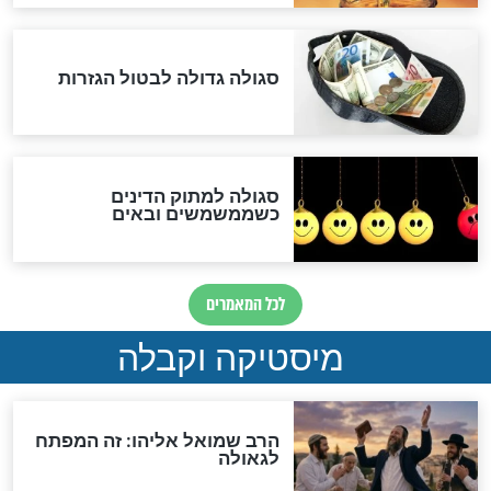
המסמך האבוד שנחשף
במרתפי מוסקבה: כתב היד
הנדיר של הרשב"ם התגלה
שורדת השואה שחוגגת 100:
"מודה לקב"ה על כל השנים"
לכל המאמרים
אחרית הימים