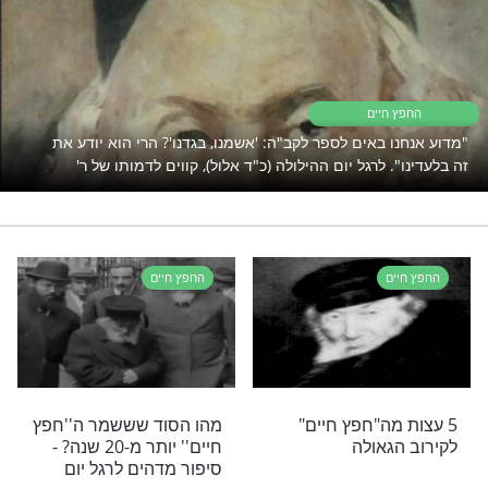
ת לישועה - ה"חפץ חיים" הכין קפוטה חגיגית
את פני המשיח, ונהג להתעטף ולהמתין בה,
 ארוזה מוכנה לעליה לארץ ישראל עם ביאת
רב נהג לצפות למשיח ומספרים כי בכל פעם
 חזק מחוץ לביתו היה שואל: "מה קול הרעש
אולי בא המשיח!"
ה וגמילות חסדים - הרב מבריסק סיפר ששמע
חיים": "אנשים באים אלי כדי לבקש עצות
מצרות שונות. והנה נאמר בגמרא: 'שאלו
של רבי אליעזר הגדול את רבם מה יעשה אדם