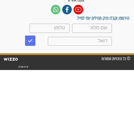
ישועות תהילים
פציעת הראש של החייל הפכה
לנס רפואי בזכות...
"משהו בתוכי ידע שההריון הזה
זקוק לתפילות": סיפור ישועה
מדהים בזכות התפילות מדי יום
"אשמח שתודיעו למתפללים
עלינו שהקב"ה שמע לתפילות
וחתמתי על חוזה עבודה אחרי
שנתיים של חיפוש!"