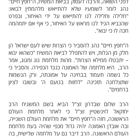
ם"
ות עוד תוכן חדש ומפתיע! התחברו לכל
מות שלנו בתהילים
בלחיצה כאן >>>​
הרב ישראל מאיר הכהן ("החפץ חיים") נולד בשנת 1839
בבלרוס ונפטר בשנת 1933. הרב היה מחשובי הרבנים
אה, והרבה לעסוק בביאת המשיח, ה"חפץ חיים"
ר לשומעיו שלא להתייאש מלהמתין לבואו:
חלילה לנו להתייאש על ידי האיחור, ובפרט
גיד לנו מראש על האיחור, כי אף אם יתמהמה
 יבוא".
ים" נהג להסביר כי הצרות שיש לעם ישראל הן
גלות, ויש להתפלל לביאת המשיח "כשהוא יבוא