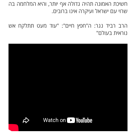
 ממילא הצרות". מהות מלחמת גוג ומגוג, אמר
 מלחמה של האמונה כנגד הכפירה. והסביר כי
 תעמוד בבחינה על אמונתה, ורק הנשמות
 תזכינה "לחזות בנועם ה' ובשובו לציון
ם שבדרון זצ"ל הביא בשם המשגיח הרב
לוינשטיין זצ"ל כי לאחר מלחמת העולם
 חזה ה"חפץ חיים" את מלחמת העולם השנייה,
ן האמונה יהיה גדול מכפי שהיה בעת מלחמת
אשונה. הרב דיבר גם על מלחמה שלישית, בה
מונה תהיה גדולה אף יותר, והיא המלחמה בה
שראל ועיקרה אינו ברובים.
ד נגר: ה"חפץ חיים": "עוד מעט תתלקח אש