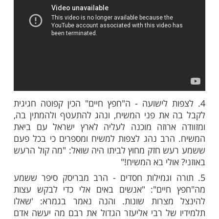
ת פרק א' בבראשית - שמשו של ה"חפץ חיים",
 יצחק פופקא, ציין כי ראה את הרב קורא שוב
מעשה בראשית, מתחילת הפרשה ועד "ויכולו",