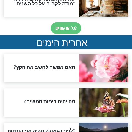
שיך ה': מיהו
החיים על קרקעית האוקיינוס
סתורי שהתגלה
- בעלי החיים שלא תוכלו
לפגוש בשום דרך אחרת
סרטי טבע
שיך ה': פילים
ניו זילנד בהילוך מהיר,
התוצאה מהממת