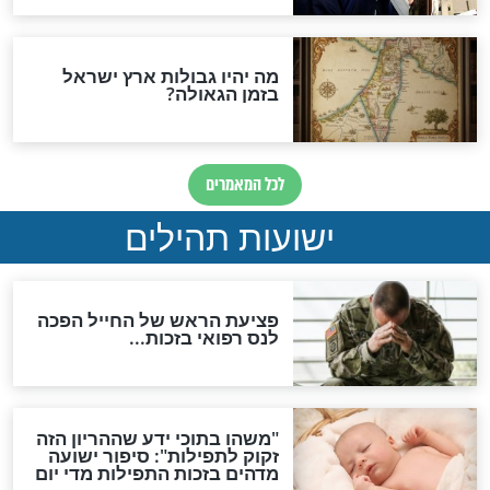
לכל המאמרים
ות להמתקת הדינים וביטול
גזרות
סגולת ע"ב שמות הקודש