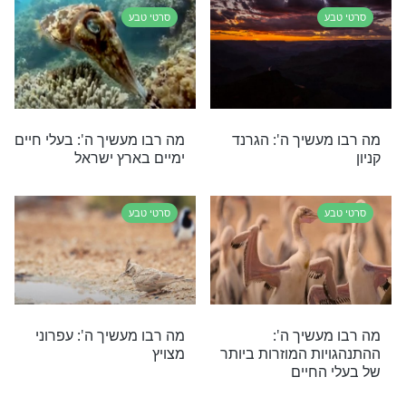
שיך ה': החוחית
מה רבו מעשיך ה’: צפו
בסרטון שיעניק לכם השראה
לכל היום
סרטי טבע
שיך ה': יעלים
לצפות ולהתרגש מיופי
גדי
הבריאה: בעלי חיים מזוויות
צילום מיוחדות
סרטי טבע