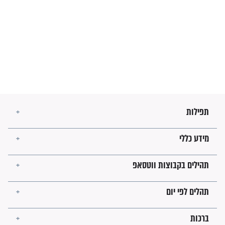
בנו של הבבא סאלי: "אלו
השניות האחרונות לפני מלחמה
עולמית"
מה יהיו גבולות ארץ ישראל
בזמן הגאולה?
לכל המאמרים
ישועות תהילים