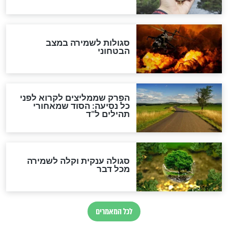
לכל המאמרים
מיסטיקה וקבלה
הרב שמואל אליהו: זה המפתח
לגאולה
זהו החוק הקוסמי שמחייב את
חורבנה של איראן לפי ספר
הזוהר הקדוש