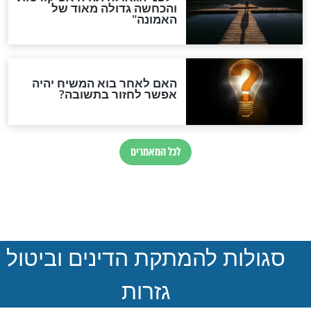
חדשות יהדות
הותר לפרסום: לוחמי מילואים
נהרגו בדרום לבנון
ההסכם החשאי של טראמפ
ואיראן: בלי שקיפות ועם הרבה
סימני שאלה
המסמך האבוד שנחשף
במרתפי מוסקבה: כתב היד
הנדיר של הרשב"ם התגלה