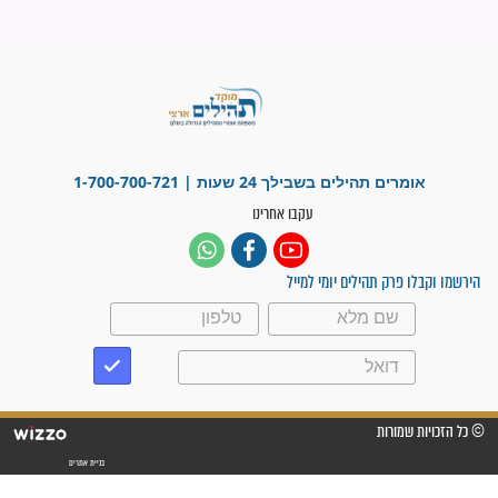
פציעת הראש של החייל הפכה
לנס רפואי בזכות...
"משהו בתוכי ידע שההריון הזה
זקוק לתפילות": סיפור ישועה
מדהים בזכות התפילות מדי יום
"אשמח שתודיעו למתפללים
עלינו שהקב"ה שמע לתפילות
וחתמתי על חוזה עבודה אחרי
שנתיים של חיפוש!"
"לא להתייאש חס ושלום, גם