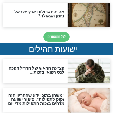
לכל המאמרים
ות להמתקת הדינים וביטול
גזרות
סגולת ע"ב שמות הקודש