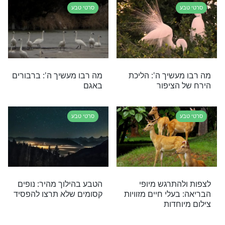
שיך ה': הדג
מה רבו מעשיך ה': ההורות
 פי הכריש
של הפינגווינים
סרטי טבע
בריאה: ארץ ישראל
את זה אף פעם לא ראיתם,
פעם לא ראיתם
בטח לא ככה
סרטי טבע