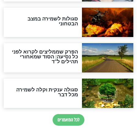
לכל המאמרים
מיסטיקה וקבלה
הרב שמואל אליהו: זה המפתח
לגאולה
זהו החוק הקוסמי שמחייב את
חורבנה של איראן לפי ספר
הזוהר הקדוש