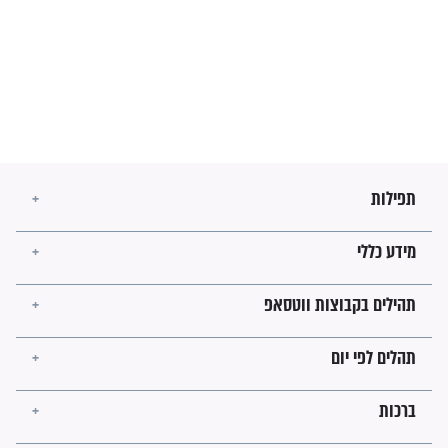
בנו של הבבא סאלי: "אלו
השניות האחרונות לפני מלחמה
עולמית"
מה יהיו גבולות ארץ ישראל
בזמן הגאולה?
לכל המאמרים
ישועות תהילים