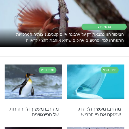
קוטב
מה רבו מעשיך ה
גורים
רי תוכן בנושא סרטי טבע