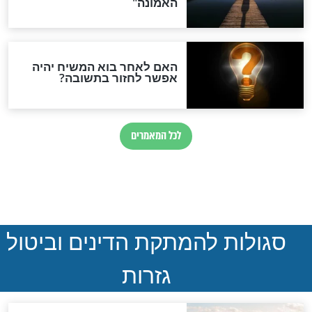
הותר לפרסום: לוחמי מילואים
נהרגו בדרום לבנון
ההסכם החשאי של טראמפ
ואיראן: בלי שקיפות ועם הרבה
סימני שאלה
המסמך האבוד שנחשף
במרתפי מוסקבה: כתב היד
הנדיר של הרשב"ם התגלה