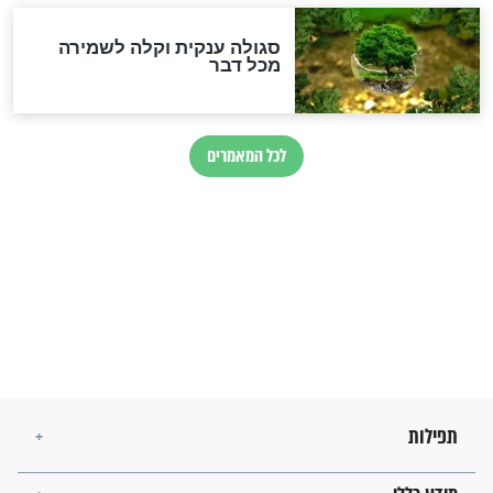
הרב שמואל אליהו: זה המפתח
לגאולה
זהו החוק הקוסמי שמחייב את
חורבנה של איראן לפי ספר
הזוהר הקדוש
בנו של הבבא סאלי: "אלו
השניות האחרונות לפני מלחמה
עולמית"