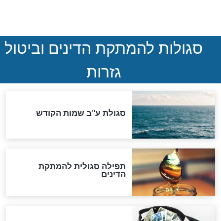
הותר לפרסום: לוחמי מילואים
נהרגו בדרום לבנון
ההסכם החשאי של טראמפ
ואיראן: בלי שקיפות ועם הרבה
סימני שאלה
המסמך האבוד שנחשף
במרתפי מוסקבה: כתב היד
הנדיר של הרשב"ם התגלה
שורדת השואה שחוגגת 100: