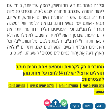
כאשר ישנה מחלה - כיצד נרפאים ממנה. אולם
 מיד שהוא יפרט כיצד יש להתנהג, שאז "אני
האדם מלכתחילה לא יבוא לכדי מחלה, שזהו
ואה שלמעלה. במילא נעשה הוא אופן הרפואה
ה, שהיא "מִן הַשָּׁמַיִם הִשְׁמַעְתָּם קוֹלֶךָ" (מוסף
), שהיא ה"תורה מביאה רפואה לעולם", עד
רפואה שלמעלה. שמלכתילה "לֹא אָשִׂים עָלֶיךָ
 יְהוָה רֹפְאֶךָ" (שמות, ט"ו, כ"ו) זה אופן הרפואה של
מילא זהו אופן הרפואה של התורה שהיא "דבר
רט ב-"דבר ה' זו הלכה" (שבת, קל"ח, ע"ב)
"לשון קצרה וברורה" בספר "הלכות הלכות",
ר "משנה תורה" לרמב"ם.
תורה שבכתב והתורה שבעל-פה