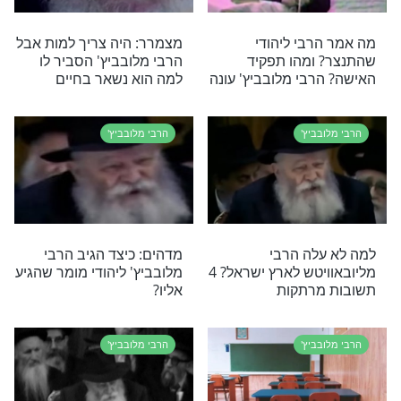
אות
צדיקים
הרבי מליובאוויטש
י תוכן בנושא הרבי מלובביץ'
בביץ'
 ומרגש של הרבי מלובביץ זיע''א על כח נשי
לו