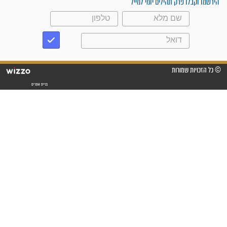
"משהו בתוכי ידע שההריון הזה
זקוק לתפילות": סיפור ישועה
מדהים בזכות התפילות מדי יום
"אשמח שתודיעו למתפללים
עלינו שהקב"ה שמע לתפילות
וחתמתי על חוזה עבודה אחרי
שנתיים של חיפוש!"
"לא להתייאש חס ושלום, גם
אם הזיווג עוד לא מגיע"