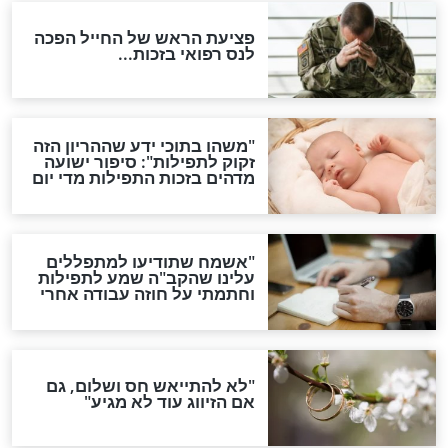
ות להמתקת הדינים וביטול
גזרות
סגולת ע"ב שמות הקודש
תפילה סגולית להמתקת
הדינים