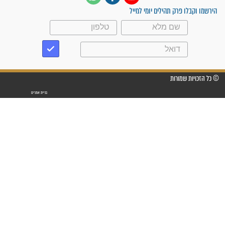
"אשמח שתודיעו למתפללים
עלינו שהקב"ה שמע לתפילות
וחתמתי על חוזה עבודה אחרי
שנתיים של חיפוש!"
"לא להתייאש חס ושלום, גם
אם הזיווג עוד לא מגיע"
לכל המאמרים
סגולות לשמירה והגנה