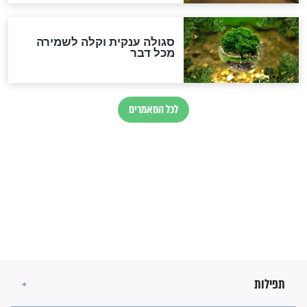
הרב שמואל אליהו: זה המפתח
לגאולה
זהו החוק הקוסמי שמחייב את
חורבנה של איראן לפי ספר
הזוהר הקדוש
בנו של הבבא סאלי: "אלו
השניות האחרונות לפני מלחמה
עולמית"
מה יהיו גבולות ארץ ישראל