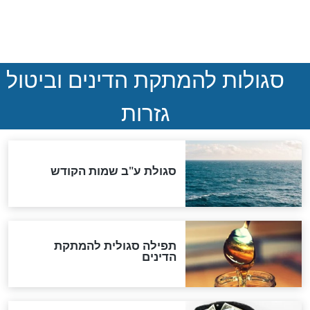
ההסכם החשאי של טראמפ
ואיראן: בלי שקיפות ועם הרבה
סימני שאלה
המסמך האבוד שנחשף
במרתפי מוסקבה: כתב היד
הנדיר של הרשב"ם התגלה
שורדת השואה שחוגגת 100:
"מודה לקב"ה על כל השנים"