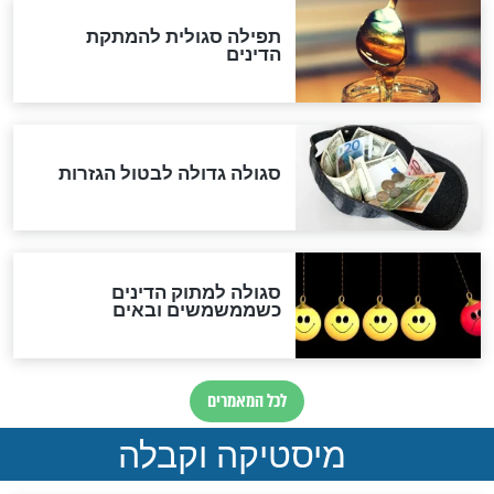
במרתפי מוסקבה: כתב היד
הנדיר של הרשב"ם התגלה
שורדת השואה שחוגגת 100:
"מודה לקב"ה על כל השנים"
"נביא בעיר": מכירת המחלה
לגוי והוספת השם חזקיהו
לרפואת הרב דב הכהן קוק
לכל המאמרים