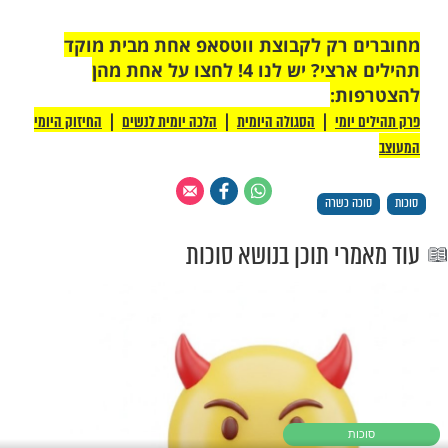
שון של חג הסוכות מצווה על כל יהודי לאכול
חות ''כזית'' לחם. לאחר הקידוש מברכים ברכת
וכה'' ולאחריה ברכת ''שהחיינו'': "ברוך אתה
והינו מלך העולם שהחיינו וקיימנו והיגיענו לזמן