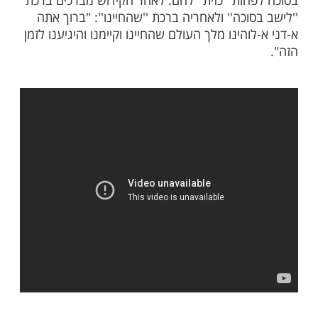
ה מן התורה לדור בסוכה, כמו בבית כמאמר
בסוכות תשבו שבעת ימים'' - תשבו כעין תדורו.
חג הסוכות הסוכה נעשית לביתו העיקרי של
כן, מצוות הסוכה כוללת את כל מה שאדם רגיל
תו: אכילה, שתיה, לינה, לימוד ועוד. בליל החג
ובה על הגברים לאכול לפחות ''כזית'' לחם
כשאוכלים לחם בסוכה בשיעור של יותר מ''כביצה'', 54
 שותים יין, יש לברך ברכת ''לישב בסוכה'' לאחר
יא או ברכת הגפן על היין.
 הברכה המלא: "ברוך אתה א-דני אל-הינו מלך
 קידשנו במצוותיו וציוונו לישב בסוכה".
ים ברכת ''שהחיינו''?