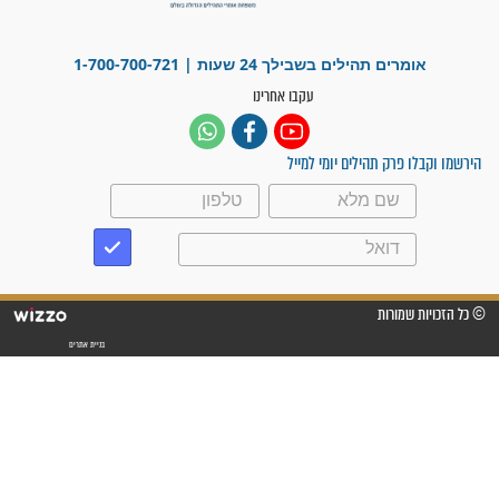
לכל המאמרים
ישועות תהילים
פציעת הראש של החייל הפכה
לנס רפואי בזכות...
"משהו בתוכי ידע שההריון הזה
זקוק לתפילות": סיפור ישועה
מדהים בזכות התפילות מדי יום