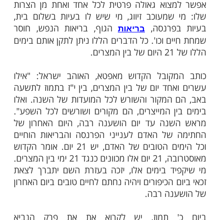
ות עוד תוכן חדש ומפתיע! התחברו לכל
מות שלנו בתהילים
בלחיצה כאן >>>​
 הקדושים גילו לנו, שבימי בין המצרים טמונה
מה, אור גדול של ישועות, שיכול לרדת לכל
אחד ואחת, אם רק יתאמצו לנצל את 21 הימים הללו. 21
מטריא א.ה.י.ה, שם אהיה. זה השם של הגאולה
של עם ישראל. אלו 21 הימים של בין המצרים שבהם
צוא גאולה פרטית לכל אחד ואחת מן הצרות
שמעוכב זיווג, מי שיש לו בעיות בשלום בית,
פרנסה,
הגוף, בריאות הנפש, חוסר
בריאות
 וכו'. כל הדברים הללו ניתן לתקן אותם בימים
.
קובל הקדוש מאפטא, האוהב ישראל: "אילו
חד יום של בין המצרים, בין י"ז בתמוז לתשעה