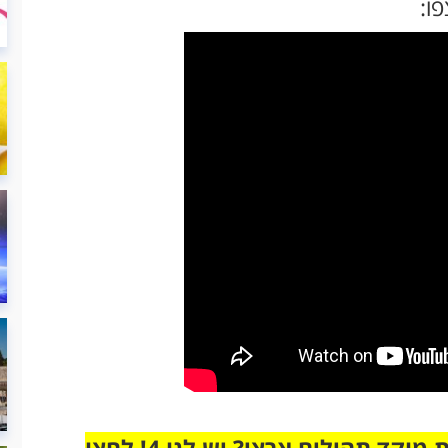
ו:
מחוברים רק לקבוצת ווטסאפ אחת מבית מוקד תהילים ארצי? יש לנו 4! לחצו