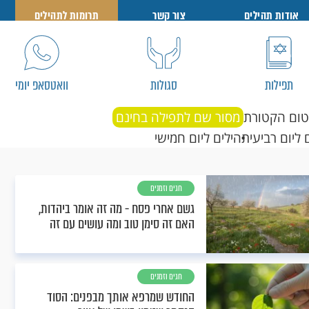
אודות תהילים
צור קשר
תרומות לתהילים
תפילות
סגולות
וואטסאפ יומי
טום הקטורת
מסור שם לתפילה בחינם
 ליום רביעי
תהילים ליום חמישי
חגים וזמנים
גשם אחרי פסח - מה זה אומר ביהדות,
האם זה סימן טוב ומה עושים עם זה
חגים וזמנים
החודש שמרפא אותך מבפנים: הסוד