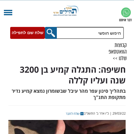
שלח שם לתפילה
חשיפה: התגלה קמיע בן 3200
עליו קללה
ינון עפר מהר עיבל שבשומרון נמצא קמיע נדיר
התנ"ך