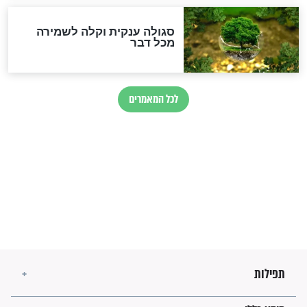
לכל המאמרים
מיסטיקה וקבלה
הרב שמואל אליהו: זה המפתח
לגאולה
זהו החוק הקוסמי שמחייב את
חורבנה של איראן לפי ספר
הזוהר הקדוש