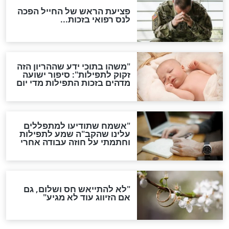
לכל המאמרים
ות להמתקת הדינים וביטול
גזרות
סגולת ע"ב שמות הקודש