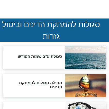
חדשות יהדות
הותר לפרסום: לוחמי מילואים
נהרגו בדרום לבנון
ההסכם החשאי של טראמפ
ואיראן: בלי שקיפות ועם הרבה
סימני שאלה
המסמך האבוד שנחשף
במרתפי מוסקבה: כתב היד
הנדיר של הרשב"ם התגלה