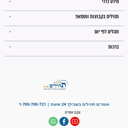
בנו של הבבא סאלי: "אלו
השניות האחרונות לפני מלחמה
עולמית"
מה יהיו גבולות ארץ ישראל
בזמן הגאולה?
לכל המאמרים
ישועות תהילים