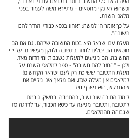
ים המלאכים כי התורה צריכה להישאר בשמיים.
ה, אומר ה' למשה להשיב למלאכים תשובה, אך
רא ומתמלא פחד גדול.
אני שמא ישרפוני בהבל פיהם", אומר משה.
 תמוה מפני שהקב"ה נותן לו לעמוד בין
ועוד רגע לקבל תורה -ומדוע שהמלאכים יוכלו
הבל פיהם?
 משה אינה קשורה לשריפה פיזית של אש.
א שהמלאכים יצליחו לנצחו ב"מלחמה" על
רה. למלאכים אין חטא, ולכן "הבל פיהם" נקי
את לעומת בני האדם שעלולים לחטוא בלשון
ות, חנופה ושקר.