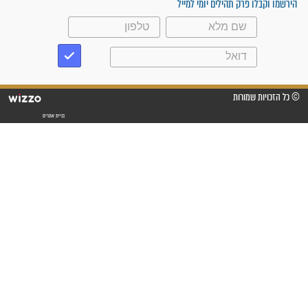
פציעת הראש של החייל הפכה
לנס רפואי בזכות...
"משהו בתוכי ידע שההריון הזה
זקוק לתפילות": סיפור ישועה
מדהים בזכות התפילות מדי יום
"אשמח שתודיעו למתפללים
עלינו שהקב"ה שמע לתפילות
וחתמתי על חוזה עבודה אחרי
שנתיים של חיפוש!"