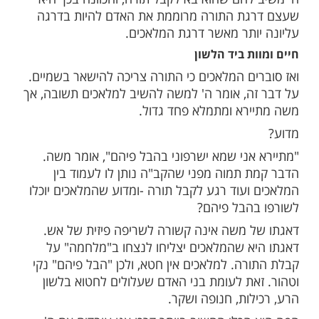
 לפניו: חמודה גנוזה שגנוזה לך תשע מאות
ארבעה דורות קודם שנברא העולם, אתה מבקש
שר ודם? אמר לו הקדוש ברוך הוא למשה:
 תשובה! - אמר לפניו: ריבונו של עולם, מתיירא
ישרפוני בהבל שבפיהם. אמר לו: אחוז בכסא
זור להן תשובה" ((שבת פח ע"ב).
לאכים גוברת כאשר הם רואים שמשה מגיע
הקב"ה נותן לו לעמוד ביניהם – מלאכי השרת!,
 שואלים "מה לילוד אישה ביננו", בין כל
להם שהוא בא לקבל תורה, והכוונה בכך היא
ת התורה מרוממת את האדם להיות בדרגה
ותר מאשר דרגת המלאכים.
ת ביד הלשון