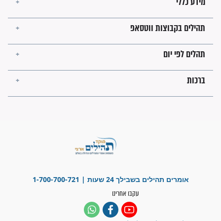
לכל המאמרים
ישועות תהילים
פציעת הראש של החייל הפכה
לנס רפואי בזכות...
"משהו בתוכי ידע שההריון הזה
זקוק לתפילות": סיפור ישועה
מדהים בזכות התפילות מדי יום