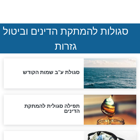
ההסכם החשאי של טראמפ
ואיראן: בלי שקיפות ועם הרבה
סימני שאלה
המסמך האבוד שנחשף
במרתפי מוסקבה: כתב היד
הנדיר של הרשב"ם התגלה
שורדת השואה שחוגגת 100:
"מודה לקב"ה על כל השנים"