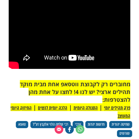
 של מחבר הפיוט "לכה דודי", הלא הוא רבי
י אלקבץ זצ"ל.
לה' שהוציא אותו ממצרים, כלשונו, וכעת לומד
עומד להתחתן בעזרת ה'.
ר נוסף על יהודי שגדל כערבי וחזר לחיק