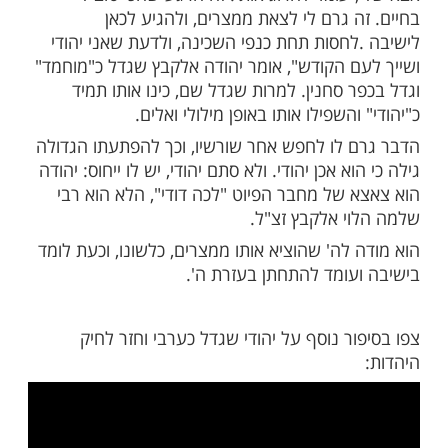
מעות: גדל כערבי וגילה שהוא צאצא של רבי שלמה הלוי
ל
ות עוד תוכן חדש ומפתיע! התחברו לכל
מות שלנו בתהילים
בלחיצה כאן >>>​
י קשה שהיה לי בחיים, האדם שחשבתי שהוא
עומד להרוג אותי. זה הרגע שהכי טוב לי
 גרם לי לצאת ממצרים, ולהגיע לכאן
חסות תחת כנפי השכינה, ולדעת שאני יהודי
ם הקודש", אומר יהודה אלקבץ שגדל כ"מוחמד"
 סחנין. למרות שגדל שם, כינו אותו תמיד
והשפילו אותו באופן מילולי ואלים.
 לו לחפש אחר שורשיו, וכך להפתעתו הגדולה
א אכן יהודי. ולא סתם יהודי, יש לו ייחוס: יהודה