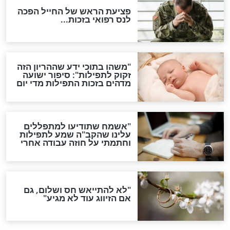
ות להמתקת הדינים וביטול
גזרות
סגולת ע"ב שמות הקודש
תפילה סגולית להמתקת
הדינים