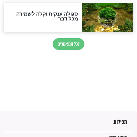
לגאולה
זהו החוק הקוסמי שמחייב את
חורבנה של איראן לפי ספר
הזוהר הקדוש
בנו של הבבא סאלי: "אלו
השניות האחרונות לפני מלחמה
עולמית"
מה יהיו גבולות ארץ ישראל
בזמן הגאולה?