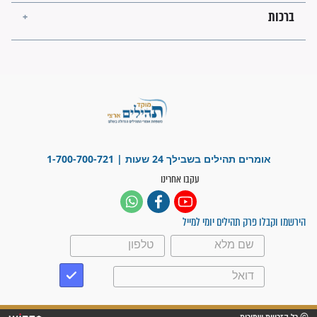
לכל המאמרים
ישועות תהילים
פציעת הראש של החייל הפכה
לנס רפואי בזכות...
"משהו בתוכי ידע שההריון הזה
זקוק לתפילות": סיפור ישועה
מדהים בזכות התפילות מדי יום