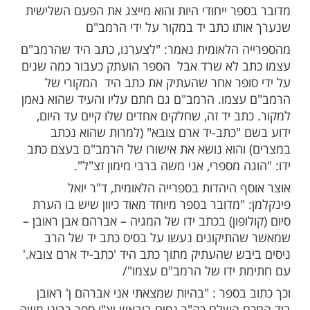
ות עוד תוכן חדש ומפתיע! התחברו לכל
מות שלנו בתהילים
בלחיצה כאן >>>​
ספר 'משנה תורה' שהודפס בוונציה בשנת
 בדפוס דניאל בומברג נרכש על ידי הספרייה
פר ייחודי היות והוא מייצג את הפעם השלישית
תו כתב יד במקור על ידי הרמב"ם
 הלאומית נאמר: "לצערנו, כתב היד שהרמב"ם
 לא שרד אבל הספר הועתק כעבור כמה שנים
ופר אחר שהעתיק את כתב היד המקורי של
צמו. הרמב"ם גם חתם עליו והעיד שהוא נאמן
ב יד זה, שחלקים אחדים שלו קיים עד היום,