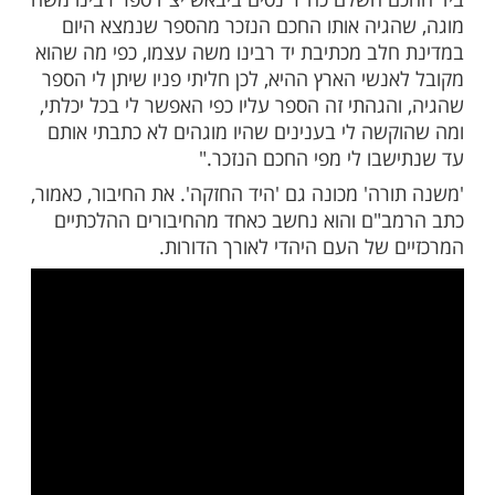
 "כתב-יד ארם צובא" (למרות שהוא נכתב
והוא נושא את אישורו של הרמב"ם בעצם כתב
ה מספרי, אני משה ברבי מימון זצ"ל
"
.
 היהדות בספרייה הלאומית, ד"ר יואל
"
מדובר בספר מיוחד מאוד כיוון שיש בו הערת
ופון) בכתב ידו של המגיה – אברהם אבן ראובן –
תיקונים נעשו על בסיס כתב יד של הרב
בש שהעתיק מתוך כתב היד 'כתב-יד ארם צובא.'
 ידו של הרמב"ם עצמו"/
בספר : "ב
היות שמצאתי אני אברהם ן' ראובן
 השלם כה"ר נסים ביבאש יצ"ו ספר רבינו משה
גיה אותו החכם הנזכר מהספר שנמצא היום
לב מכתיבת יד רבינו משה עצמו, כפי מה שהוא
שי הארץ ההיא, לכן חליתי פניו שיתן לי הספר