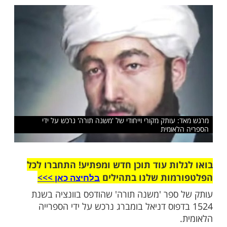
ב"ם. הספריה הלאומית רכשה עותק מיוחד
גהות ועריכות שקיבלו אישור מהרמב"ם עצמו
שלח לחבר
 עותק מקורי וייחודי של 'משנה תורה' נרכש על ידי
לאומית