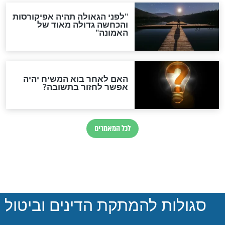
קרוב יוצבו דוכני
הרב זילברשטיין בפסיקה:
שים ומעוצבים
"אין אחד שפטור מלברך
שהחיינו על החזרת
החטופים!"
חדשות יהדות
הותר לפרסום: לוחמי מילואים
נהרגו בדרום לבנון
ההסכם החשאי של טראמפ
ואיראן: בלי שקיפות ועם הרבה