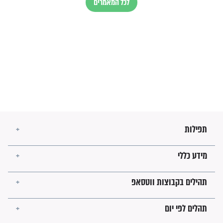
זהו החוק הקוסמי שמחייב את
חורבנה של איראן לפי ספר
הזוהר הקדוש
בנו של הבבא סאלי: "אלו
השניות האחרונות לפני מלחמה
עולמית"
מה יהיו גבולות ארץ ישראל
בזמן הגאולה?