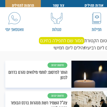
אודות תהילים
צור קשר
תרומות לתהילים
תפילות
סגולות
וואטסאפ יומי
טום הקטורת
מסור שם לתפילה בחינם
 ליום רביעי
תהילים ליום חמישי
חדשות יהדות
הותר לפרסום: לוחמי מילואים נהרגו בדרום
לבנון
חדשות יהדות
צה"ל השמיד רשת מנהרות ברכס הבופור