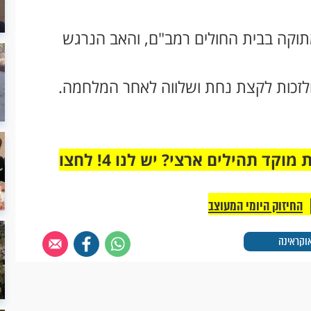
מתוקה בבית החולים רמב"ם, והאב הנרגש
ולזכות לקצת נחת ושלווה לאחר המלחמה.
מחוברים רק לקבוצת ווטסאפ אחת מבית מוקד תהילים ארצי? יש לנו 4! לחצו
החיזוק היומי המעוצב
וקראינה