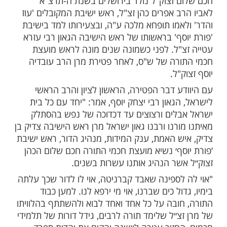
מות שלנו בתהילים
בלחיצה כאן >>>​
רְאֶלִּים אֶת הַמְּצוּקִים:
אבל כבד בעם ישראל,
ותו לגנזי מרומים של הגאון הגדול, נשיא
י התורה חכם שלום כהן זצוק"ל, בגיל 91.
מסע ההלוויה ייצא בשעה 14:00 מישיבת פורת יוסף
לכיוון בית העלמין סנהדריה.
 זצוק"ל נולד בירושלים בשנת ה-תרצ"א
 אפרים כהן זצ"ל, ראש ישיבת המקובלים 'עוז
אמו תופחא מלכה ע"ה, ובצעירותו למד בישיבת
סף' בראשותו של ראש הישיבה הגאון רבי עזרא
"ל. לפני כשמונה שנים מונה לראש מועצת
רה של ש"ס, לאחר פטירת מרן הרב עובדיה
"ל.
ע דבר הפטירה, הראשון לציון והרב הראשי