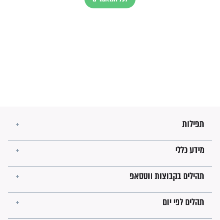
בנו של הבבא סאלי: "אלו
השניות האחרונות לפני מלחמה
עולמית"
מה יהיו גבולות ארץ ישראל
בזמן הגאולה?
לכל המאמרים
ישועות תהילים