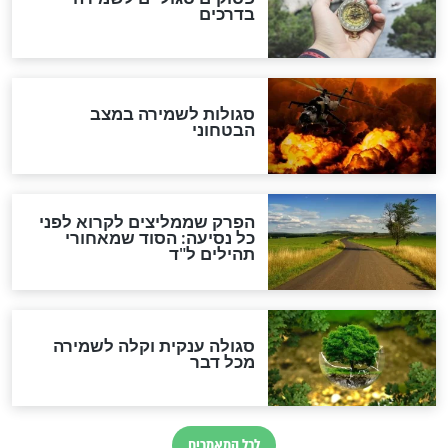
לכל המאמרים
מיסטיקה וקבלה
הרב שמואל אליהו: זה המפתח
לגאולה
זהו החוק הקוסמי שמחייב את
חורבנה של איראן לפי ספר
הזוהר הקדוש