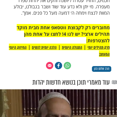
גאון רבי יצחק יוסף, אמר: "יחד עם כל בית
לים ורצוצים עד דכדוכה של נפש בהסתלק
רנו ורבנו גאון ישראל מרן ראש הישיבה צדיק בן
ש האמת, ענק המידות, מנהיג הדור, ראש ישיבת
סף׳ נשיא מועצת חכמי התורה חכם שלום הכהן
שר הנהיג אותנו עשרות בשנים.
לספינה שאבד קברניטה, אוי לו לדור שכך עלתה
ול כים שברנו, אוי מי ירפא לנו. למען כבוד
ובה על כל אחד ואחד לבוא ולהשתתף בהלוויתו
צ״ל שלימד תורה לרבים, גידל דורות של תלמידי
חזיר עטרה ליושנה והקים את יהדות ספרד
 יתן ולא נדע עוד שוד ושבר בגבולנו, יבולע
צח וימחה ה׳ דמעה מעל כל פנים. אמן".