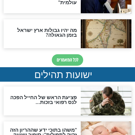
לכל המאמרים
ות להמתקת הדינים וביטול
גזרות
סגולת ע"ב שמות הקודש