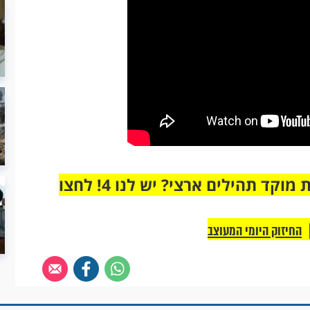
מחוברים רק לקבוצת ווטסאפ אחת מבית מוקד תהילים ארצי? יש לנו 4! לחצו
החיזוק היומי המעוצב