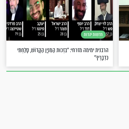
חדשות יהדות
הרבנית ימימה מזרחי: "בִּזְכוּת הַמִּנְיָן הַקָּדוֹשׁ, סָלַחְתִּי
כִּדְבָרֶיךָ"