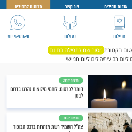
אודות תהילים
צור קשר
תרומות לתהילים
תפילות
סגולות
וואטסאפ יומי
טום הקטורת
מסור שם לתפילה בחינם
 ליום רביעי
תהילים ליום חמישי
חדשות יהדות
הותר לפרסום: לוחמי מילואים נהרגו בדרום
לבנון
חדשות יהדות
צה"ל השמיד רשת מנהרות ברכס הבופור