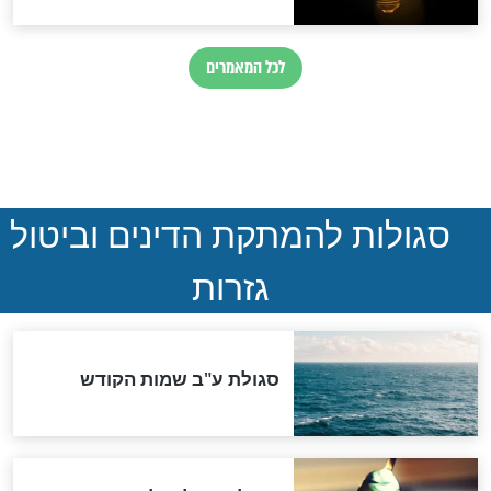
ההסכם החשאי של טראמפ
ואיראן: בלי שקיפות ועם הרבה
סימני שאלה
המסמך האבוד שנחשף
במרתפי מוסקבה: כתב היד
הנדיר של הרשב"ם התגלה
שורדת השואה שחוגגת 100:
"מודה לקב"ה על כל השנים"