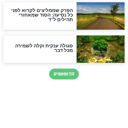
הרב שמואל אליהו: זה המפתח
לגאולה
זהו החוק הקוסמי שמחייב את
חורבנה של איראן לפי ספר
הזוהר הקדוש
בנו של הבבא סאלי: "אלו
השניות האחרונות לפני מלחמה
עולמית"