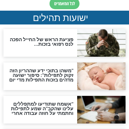
ות להמתקת הדינים וביטול
גזרות
סגולת ע"ב שמות הקודש
תפילה סגולית להמתקת
הדינים