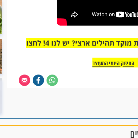
מחוברים רק לקבוצת ווטסאפ אחת מבית מוקד תהילים ארצי? יש לנו 4! לחצו
החיזוק היומי המעוצב
ים