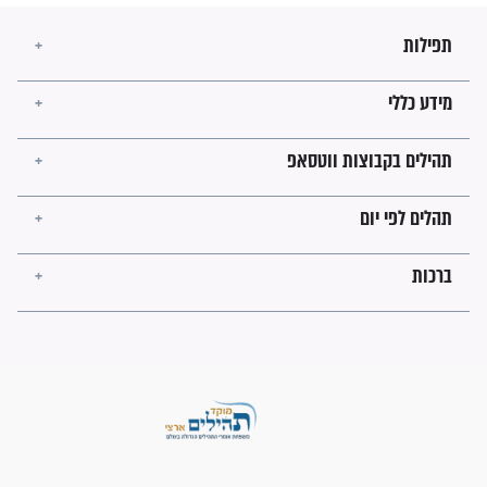
לכל המאמרים
ישועות תהילים
פציעת הראש של החייל הפכה
לנס רפואי בזכות...
"משהו בתוכי ידע שההריון הזה
זקוק לתפילות": סיפור ישועה
מדהים בזכות התפילות מדי יום