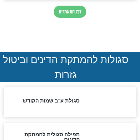
ההסכם החשאי של טראמפ
ואיראן: בלי שקיפות ועם הרבה
סימני שאלה
המסמך האבוד שנחשף
במרתפי מוסקבה: כתב היד
הנדיר של הרשב"ם התגלה
שורדת השואה שחוגגת 100:
"מודה לקב"ה על כל השנים"