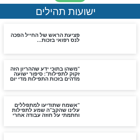
ות להמתקת הדינים וביטול
גזרות
סגולת ע"ב שמות הקודש
תפילה סגולית להמתקת
הדינים