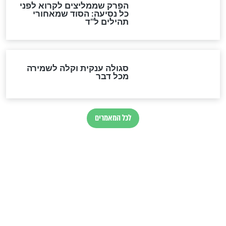
לגאולה
זהו החוק הקוסמי שמחייב את
חורבנה של איראן לפי ספר
הזוהר הקדוש
בנו של הבבא סאלי: "אלו
השניות האחרונות לפני מלחמה
עולמית"
מה יהיו גבולות ארץ ישראל
בזמן הגאולה?