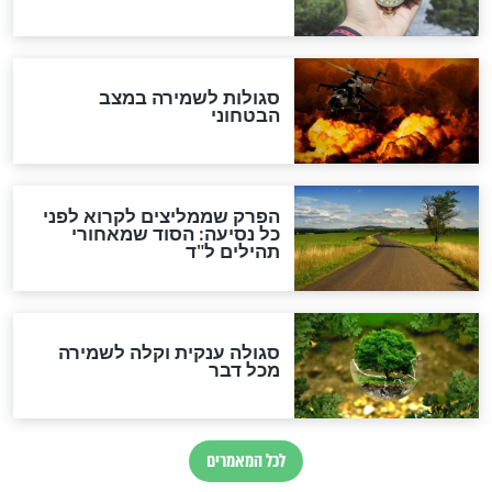
לכל המאמרים
מיסטיקה וקבלה
הרב שמואל אליהו: זה המפתח
לגאולה
זהו החוק הקוסמי שמחייב את
חורבנה של איראן לפי ספר
הזוהר הקדוש