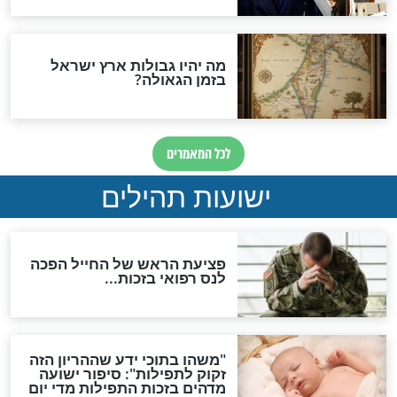
לכל המאמרים
ות להמתקת הדינים וביטול
גזרות
סגולת ע"ב שמות הקודש