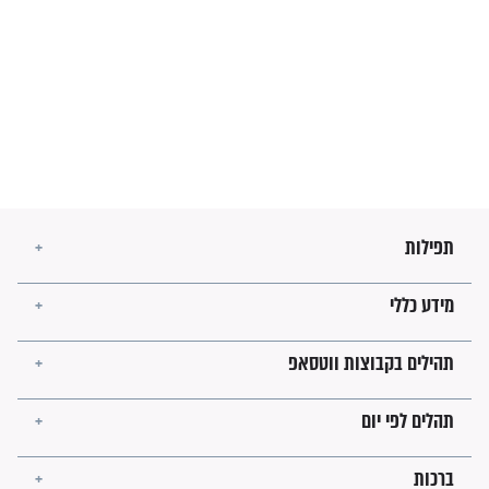
בנו של הבבא סאלי: "אלו
השניות האחרונות לפני מלחמה
עולמית"
מה יהיו גבולות ארץ ישראל
בזמן הגאולה?
לכל המאמרים
ישועות תהילים