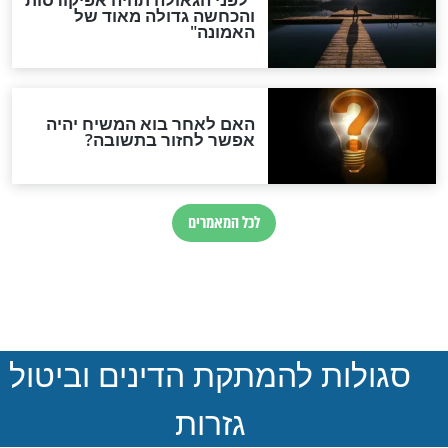
חדשות יהדות
הותר לפרסום: לוחמי מילואים
נהרגו בדרום לבנון
ההסכם החשאי של טראמפ
ואיראן: בלי שקיפות ועם הרבה
סימני שאלה
המסמך האבוד שנחשף
במרתפי מוסקבה: כתב היד
הנדיר של הרשב"ם התגלה