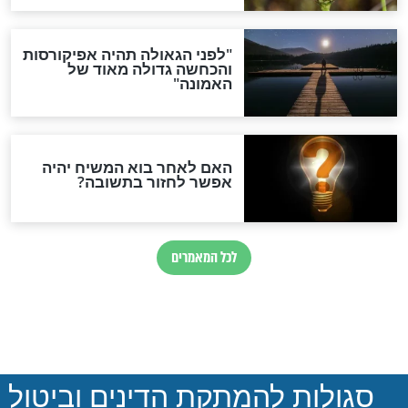
ההסכם החשאי של טראמפ
ואיראן: בלי שקיפות ועם הרבה
סימני שאלה
המסמך האבוד שנחשף
במרתפי מוסקבה: כתב היד
הנדיר של הרשב"ם התגלה
שורדת השואה שחוגגת 100:
"מודה לקב"ה על כל השנים"