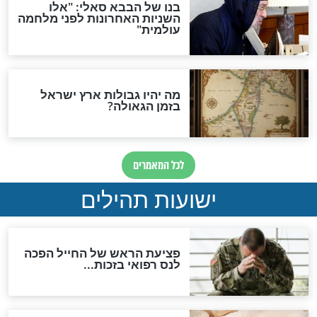
ות להמתקת הדינים וביטול
גזרות
סגולת ע"ב שמות הקודש
תפילה סגולית להמתקת
הדינים