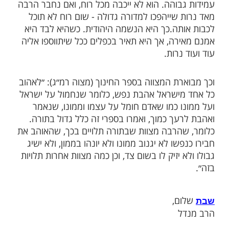
רואה לראות את ילדיו חיים בשלום ואהבה
רם לו להנאה גדולה, ואז הוא מוכן לתת
להם מה שרק ירצו. כך גם אבינו בשמים, בראותו
והבים ומכבדים זה את זה, הוא פותח את ידו
משביע לכל אחד כרצונו ובקשתו.
ידות מבארים שנשמתו של אדם דומה לנר, כפי
ר ה' נשמת האדם'. אם נדליק נר בודד, האור
ק יהיה חלש. בנוסף לכך, כל רוח קטנה תכבה
אבל אם נחבר נר לנר, הם יהפכו ללהבה אחת
עבר לאורו החזק של הנר הגדול, תהיה לו גם
בוהה. הוא לא ייכבה מכל רוח, ואם נחבר הרבה
 שייהפכו למדורה גדולה - שום רוח לא תוכל
תה.כך היא הנשמה היהודית. כשהיא לבד היא
רה, אך היא תאיר בכפלים ככל שיתווספו אליה