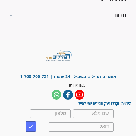
"משהו בתוכי ידע שההריון הזה
זקוק לתפילות": סיפור ישועה
מדהים בזכות התפילות מדי יום
"אשמח שתודיעו למתפללים
עלינו שהקב"ה שמע לתפילות
וחתמתי על חוזה עבודה אחרי
שנתיים של חיפוש!"
"לא להתייאש חס ושלום, גם
אם הזיווג עוד לא מגיע"
לכל המאמרים