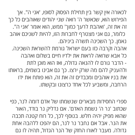
ות עוד תוכן חדש ומפתיע! התחברו לכל
מות שלנו בתהילים
בלחיצה כאן >>>​
רבי ישראל מרוזי'ן זי"ע מפרש את הפסוק
 "ואהבת לרעך כמוך אני ה'".
ן קשר בין תחילת הפסוק לסופו, 'אני ה". אך
וא, שכאשר ה' רואה שני יהודים שאוהבים כל כך
 'ואהבת לרעך כמוך' ממש, הוא אומר 'אני ה".
ם אני מצטרף לחברות הזו, להיות לשניכם אוהב
 השכינה תשרה ביניהם.
בה כזו בעם ישראל גורמת להשראת השכינה.