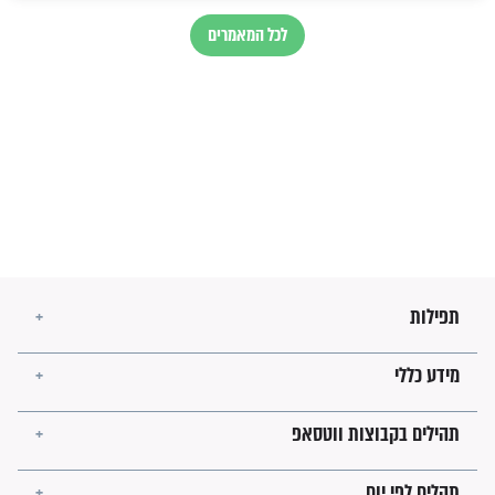
מה יהיו גבולות ארץ ישראל
בזמן הגאולה?
לכל המאמרים
ישועות תהילים
פציעת הראש של החייל הפכה
לנס רפואי בזכות...