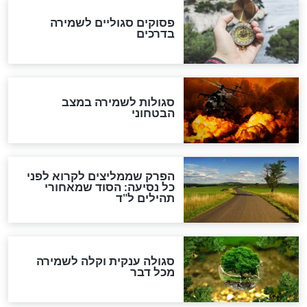
הרב שמואל אליהו: זה המפתח
לגאולה
זהו החוק הקוסמי שמחייב את
חורבנה של איראן לפי ספר
הזוהר הקדוש
בנו של הבבא סאלי: "אלו
השניות האחרונות לפני מלחמה
עולמית"