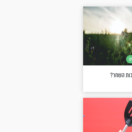
ם
כות השחר?