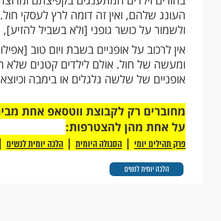
בחורים וילדים המתענגים בקפיצתם ומרוצתם
העונג שלהם, ואין זה דומה לרץ לעסקי חול
ולשמור על כושר גופני [ולא בשביל להזיע], 
אין לרכוב על אופניים בשבת ויום טוב [אפילו
אופניים של שלשה גלגלים או בימבה וכיוצא 
על אחת מהן להצטרפות:
|
|
|
פרק תהילים יומי
הסגולה היומית
הלכה יומית לנשים
הלכה יומית לנשים