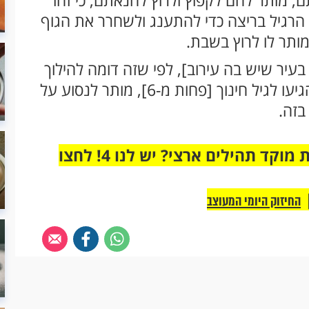
, מותר להם לקפוץ ולרוץ להנאתם, כי זהו
. הרגיל בריצה כדי להתענג ולשחרר את הגוף
מותר לו לרוץ בשבת.
 בעיר שיש בה עירוב], לפי שזה דומה להילוך
ומעשה של חול. אולם לילדים קטנים שלא הגיעו לגיל חינוך [פחות מ-6], מותר לנסוע על
בזה.
מחוברים רק לקבוצת ווטסאפ אחת מבית מוקד תהילים ארצי? יש לנו 4! לחצו
החיזוק היומי המעוצב