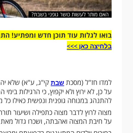
האם מותר לעשות כושר גופני בשבת?
בואו לגלות עוד תוכן חדש ומפתיע! הת
בלחיצה כאן >>>​
למדו חז"ל (מסכת
קי"ג, ע"א) שלא יהי
שבת
על כן, לא ירוץ ולא יקפוץ, כי הרגילות בימי
להתנהג במנוחה גופנית ונפשית כאילו כל מ
מצוה לרוץ לדבר מצוה כתפילה ושיעור תורה
על חיבת המצוה ואהבתה, ושכרו גדול מאת