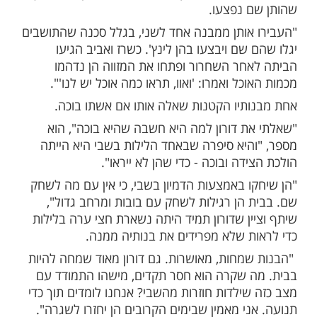
ות עוד תוכן חדש ומפתיע! התחברו לכל
מות שלנו בתהילים
בלחיצה כאן >>>​
בראיון לחדשות 12 סיפר יוני אשר אשר אשתו דורון
קטנות רז ואביב חזרו מהשבי, על התחושות
חד איתן.
להן מספיק אוכל, לא היה מקום נורמלי לעשות
ו לילות מאוד קשים", הוא תיאר וציין כי במהלך
 נפצעו.
אותן ממבנה אחד לשני, בגלל סכנה שהתושבים
שם ויבצעו בהן לינץ'. כשרז ואביב הגיעו
חר השחרור ופתחו את המזווה הן נדהמו
כל ואמרו: 'ואוו, תראו כמה אוכל יש לנו'".
תיו הקטנות שאלה אותו אם אשתו בוכה.