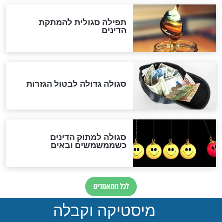
המסמך האבוד שנחשף
במרתפי מוסקבה: כתב היד
הנדיר של הרשב"ם התגלה
שורדת השואה שחוגגת 100:
"מודה לקב"ה על כל השנים"
לכל המאמרים
אחרית הימים