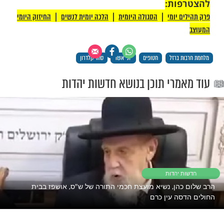
מ"ד, והתחלנו לשמוע צעקות בערבית ויריות.
קות ליד הבית שלי, נשמעו דפיקות בדלת ורעש
ום היה פיצוץ, ואבא שלי צעק לי לפתוח את
 הממ"ד. קפצנו ממנו - וממש מולנו הייתה
בים. למזלנו השכונה הייתה ריקה, התחבאנו
טו לבן גדול, וצמוד אליו היה הרכב של אבא
סתתרנו - מחבל פיצץ את האוטו של אבא, ניפץ
ות. אחרי ששמענו אותו הולך, אבא שלי בדק
וי. רצנו משם לאחד השיחים - והסתתרנו
למות. היה בתוך השיח חורים, היינו במרכז
ראינו הכול. המחבלים פתחו גדר של הכרם - וכל
המחבלים מעזה נכנסו. ראיתי לפחות 400 ערבים
ילדים עד אימהות וזקנות".