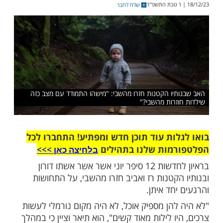
אור יום. אין תחושת זמן. געגוע, אי ודאות ונתק
בחוץ - לא היה שום מידע. הרגשה של חוסר
שלח לחבר
יו הקטנות חזרו מהשבי: "מישהו התמודד עם מצב כזה
זרות מהשבי?"