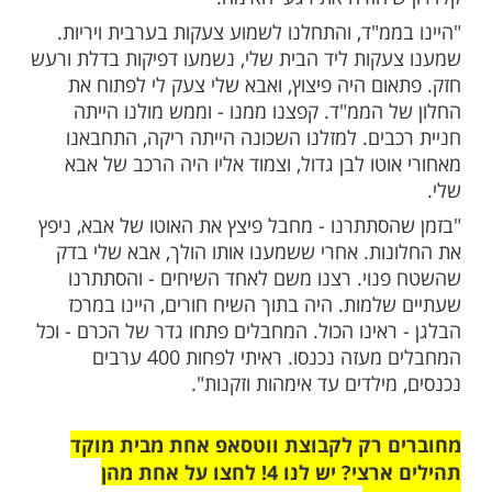
שם ממש ממש קשים", היא סיפרה. "אין הרבה
רעב, לא רואים אור יום. אין תחושת זמן. געגוע,
 ונתק מהעולם שבחוץ - לא היה שום מידע.
 חוסר אונים.
הרבה מחשבות: 'האם אני אצא מפה מתישהו
משפחה שלי? כמה זמן עוד אהיה פה? אולי יהרגו
א היה לי מה לעשות עם המחשבות האלה.
שכחו אותי, שלאף אחד לא אכפת ממני. הרבה
 אמרו לנו 'לביבי לא אכפת מכם', ש'ששכחו
עגעת לאבא שלי הרבה", שיתפה לאחר שאביה
נו בשבי. "חושבת עליו ומחכה לו. מגיע לאבא
ר, מגיע לאחים שלי לראות את אבא שלהם".
יחזרה את רגעי האימה: