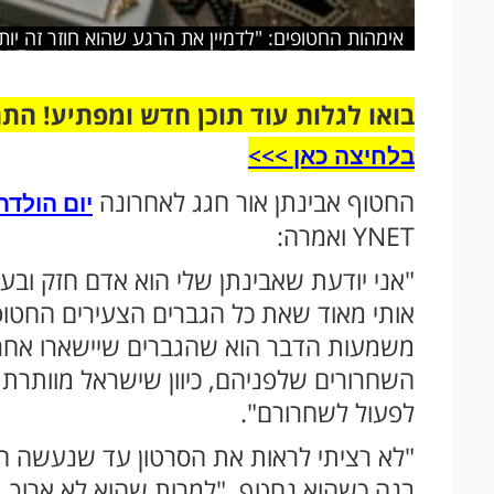
אימהות החטופים: "לדמיין את הרגע שהוא חוזר זה יות
בואו לגלות עוד תוכן חדש ומפתיע! הת
בלחיצה כאן >>>​
החטוף אבינתן אור חגג לאחרונה
יום הולדת
YNET ואמרה:
"אני יודעת שאבינתן שלי הוא אדם חזק וב
אותי מאוד שאת כל הגברים הצעירים החטופ
משמעות הדבר הוא שהגברים שיישארו אחרו
השחרורים שלפניהם, כיוון שישראל מוותרת 
לפעול לשחרורם".
"לא רציתי לראות את הסרטון עד שנעשה הב
בנה כשהוא נחטף, "למרות שהוא לא ארוך, ל