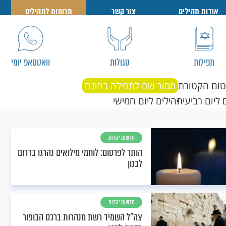
אודות תהילים
צור קשר
תרומות לתהילים
תפילות
סגולות
וואטסאפ יומי
טום הקטורת
מסור שם לתפילה בחינם
 ליום רביעי
תהילים ליום חמישי
חדשות יהדות
הותר לפרסום: לוחמי מילואים נהרגו בדרום
לבנון
חדשות יהדות
צה"ל השמיד רשת מנהרות ברכס הבופור