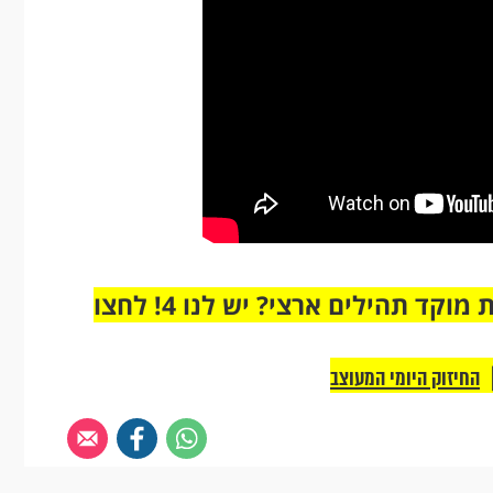
מחוברים רק לקבוצת ווטסאפ אחת מבית מוקד תהילים ארצי? יש לנו 4! לחצו
החיזוק היומי המעוצב