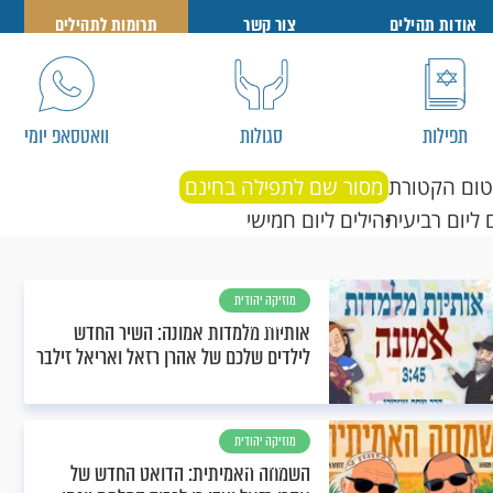
אודות תהילים
צור קשר
תרומות לתהילים
תפילות
סגולות
וואטסאפ יומי
טום הקטורת
מסור שם לתפילה בחינם
 ליום רביעי
תהילים ליום חמישי
מוזיקה יהודית
וחסידית
אותיות מלמדות אמונה: השיר החדש
לילדים שלכם של אהרן רזאל ואריאל זילבר
מוזיקה יהודית
וחסידית
השמחה האמיתית: הדואט החדש של