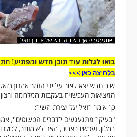
אתגעגע לכאן: השיר החדש של אהרון רזאל
בואו לגלות עוד תוכן חדש ומפתיע! הת
בלחיצה כאן >>>​
שיר חדש יצא לאור על ידי הזמר אהרון רזא
המציאות העכשוית בעקבות המלחמה ורצון ל
כך אומר רזאל על יצירת השיר:
"בעיקר מתגעגעים לדברים הפשוטים", אמר
במלון. ועכשיו באביב, האם לא מותר, לכול