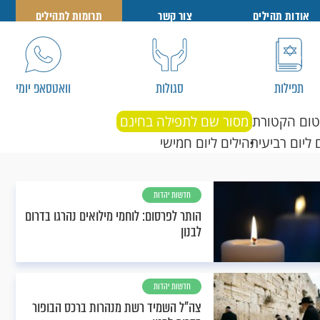
אודות תהילים
צור קשר
תרומות לתהילים
תפילות
סגולות
וואטסאפ יומי
טום הקטורת
מסור שם לתפילה בחינם
 ליום רביעי
תהילים ליום חמישי
חדשות יהדות
הותר לפרסום: לוחמי מילואים נהרגו בדרום
לבנון
חדשות יהדות
צה"ל השמיד רשת מנהרות ברכס הבופור