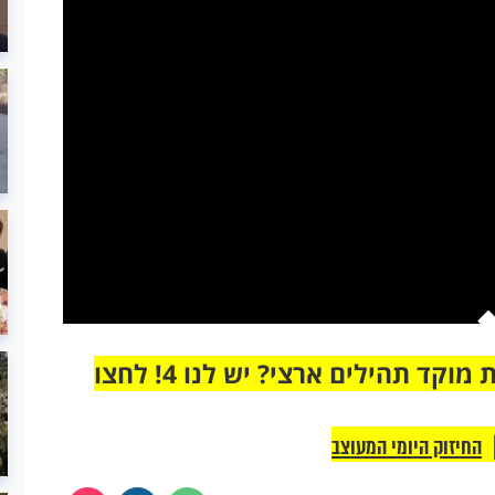
מחוברים רק לקבוצת ווטסאפ אחת מבית מוקד תהילים ארצי? יש לנו 4! לחצו
החיזוק היומי המעוצב