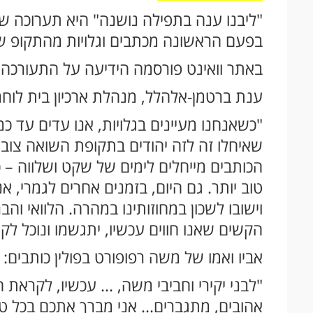
"ליבנו ענה בתפילה נושנה" היא תערוכה שמ
בפעם הראשונה מכתבים וגלויות מהתקופ של
באתר וואינט פורסמה הידיעה על התעורכה,
ענת ברטמן-אלהלל, מנהלת ארכיון בית לוחמ
"כשאנחנו מעיינים בגלויות, אנו עדים עד כ
שאיחלו זה לזה יהודים בתקופת השואה צובט
הכותבים מייחלים לימים של שקט ושלווה – כ
טוב יותר. גם היום, בזמנים אחרים לגמרי, א
וישובו לשכון במחוזותינו במהרה. הלוואי וה
הקשים שאנו חווים עכשיו, יתגשמו ונוכל לק
אביו ואמו של משה רפופורט בפולין כותבים:
"לבני יקירי וחביבי משה, ... עכשיו, לקרא
אהובים, מתגברים... אני מברך אתכם בכל ט