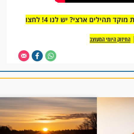
מחוברים רק לקבוצת ווטסאפ אחת מבית מוקד תהילים ארצי? יש לנו 4! לחצו
החיזוק היומי המעוצב