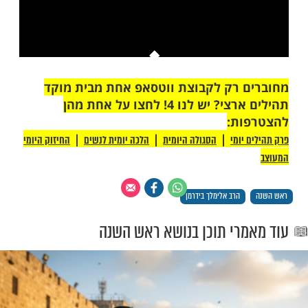
This is a modal window.
יתן לטעון את המדיה, או מכיוון שהרשת או
רת כשלו או מכיוון שהפורמט אינו נתמך.
 רק לקבוצת ווטסאפ אחת מבית מוקד
תהילים ארצי? יש לנו 4! לחצו על אחת מהן
ת: