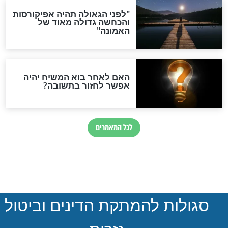
הותר לפרסום: לוחמי מילואים
נהרגו בדרום לבנון
ההסכם החשאי של טראמפ
ואיראן: בלי שקיפות ועם הרבה
סימני שאלה
המסמך האבוד שנחשף
במרתפי מוסקבה: כתב היד
הנדיר של הרשב"ם התגלה