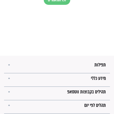
עולמית"
מה יהיו גבולות ארץ ישראל
בזמן הגאולה?
לכל המאמרים
ישועות תהילים
פציעת הראש של החייל הפכה
לנס רפואי בזכות...