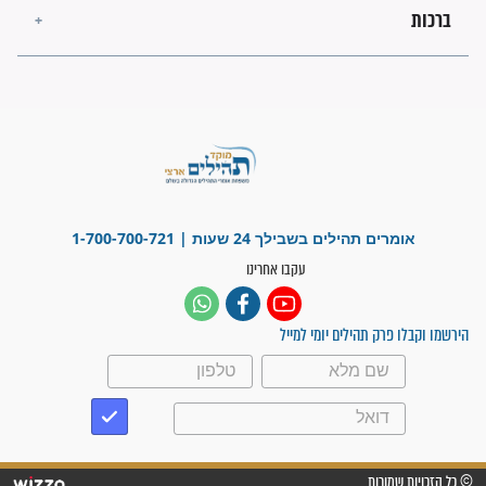
"משהו בתוכי ידע שההריון הזה
זקוק לתפילות": סיפור ישועה
מדהים בזכות התפילות מדי יום
"אשמח שתודיעו למתפללים
עלינו שהקב"ה שמע לתפילות
וחתמתי על חוזה עבודה אחרי
שנתיים של חיפוש!"
"לא להתייאש חס ושלום, גם
אם הזיווג עוד לא מגיע"