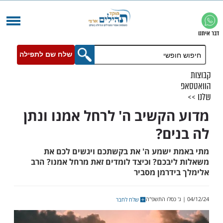
שלח שם לתפילה
הקשיב ה' לרחל אמנו ונתן
ים?
 ישמע ה' את בקשתכם ויגשים לכם את
יבכם? וכיצד לומדים זאת מרחל אמנו? הרב
ידרמן מסביר