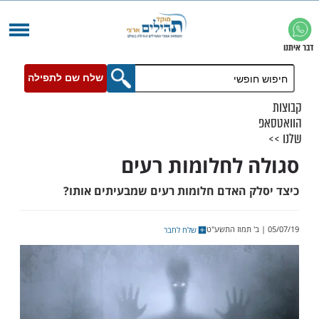
שלח שם לתפילה
 לחלומות רעים
ק האדם חלומות רעים שמבעיתים אותו?
שלח לחבר