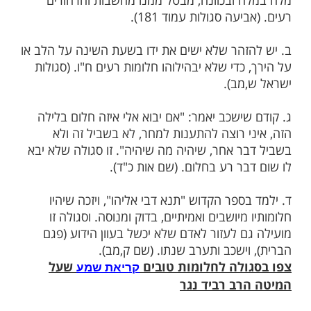
חלומות
כות לחלום
טובים
 לקרוא ק"ש שעל המטה מתחילתה ועד סופה,
 בשם ומלכות, וזו
אדירה לחלומות
סגולה
אח נפשנו ח,ה, מרן הגר"ע יוסף
 ומקרוב ראיתי, שע"י שקורא ק"ש שעל המטה
 ובכוונה, מבטל ממנו מחשבות והרהורים
עה סגולות עמוד 181).
זהר שלא ישים את ידו בשעת השינה על הלב או
כדי שלא יבהילוהו חלומות רעים ח"ו. (סגולות
מב).
ישכב יאמר: "אם יבוא אלי איזה חלום בלילה