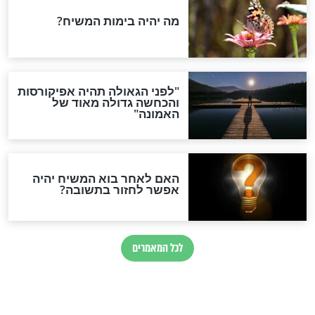
הותר לפרסום: לוחמי מילואים
נהרגו בדרום לבנון
ההסכם החשאי של טראמפ
ואיראן: בלי שקיפות ועם הרבה
סימני שאלה
המסמך האבוד שנחשף
במרתפי מוסקבה: כתב היד
הנדיר של הרשב"ם התגלה