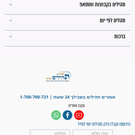
"משהו בתוכי ידע שההריון הזה
זקוק לתפילות": סיפור ישועה
מדהים בזכות התפילות מדי יום
"אשמח שתודיעו למתפללים
עלינו שהקב"ה שמע לתפילות
וחתמתי על חוזה עבודה אחרי
שנתיים של חיפוש!"
"לא להתייאש חס ושלום, גם
אם הזיווג עוד לא מגיע"