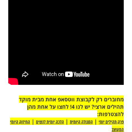
י רוצה להתענות למחר, לא בשביל זה ולא
ר אחר, שיהיה מה שיהיה". זו סגולה שלא יבא
בר רע בחלום. (שם אות כ"ד).
ספר הקדוש "תנא דבי אליהו", ויזכה שיהיו
מיושבים ואמיתיים, בדוק ומנוסה. וסגולה זו
ם לעזור לאדם שלא יכשל בעוון הידוע (פגם
וישכב ותערב שנתו. (שם ק,מב).
ולה לחלומות טובים
שעל
קריאת שמע
רב רביד נגר