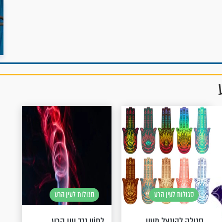
סגולות לעין הרע
סגולות לעין הרע
סגולה להינצל מעין
לָחַשׁ נֶגֶד עַיִן הָרַע