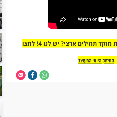
מחוברים רק לקבוצת ווטסאפ אחת מבית מוקד תהילים ארצי? יש לנו 4! לחצו
החיזוק היומי המעוצב