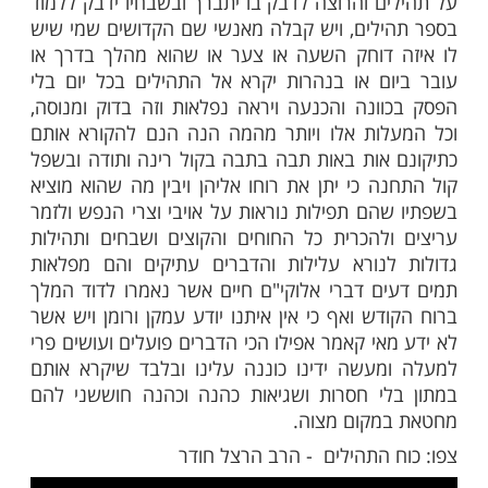
ות עוד תוכן חדש ומפתיע! התחברו לכל
מות שלנו בתהילים
בלחיצה כאן >>>​
הרגיל בספר
דוחה כל מיני פורענות
תהילים
עים מעליו ומעל בני ביתו ומעל משפחתו ומעל
ורו ומגלגל עליהם כל מיני שפע ברכות וטובות
 ולא יש דבר להגן מפני המזיקים כאמירת
קדיש
ם והרוצה לדבק בו יתברך ובשבחיו ידבק ללמוד
לים, ויש קבלה מאנשי שם הקדושים שמי שיש
דוחק השעה או צער או שהוא מהלך בדרך או
ם או בנהרות יקרא אל התהילים בכל יום בלי
ונה והכנעה ויראה נפלאות וזה בדוק ומנוסה,
ות אלו ויותר מהמה הנה הנם להקורא אותם
אות באות תבה בתבה בקול רינה ותודה ובשפל
ה כי יתן את רוחו אליהן ויבין מה שהוא מוציא