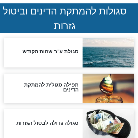
שורדת השואה שחוגגת 100:
"מודה לקב"ה על כל השנים"
"נביא בעיר": מכירת המחלה
לגוי והוספת השם חזקיהו
לרפואת הרב דב הכהן קוק
לכל המאמרים
אחרית הימים