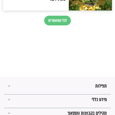
זהו החוק הקוסמי שמחייב את
חורבנה של איראן לפי ספר
הזוהר הקדוש
בנו של הבבא סאלי: "אלו
השניות האחרונות לפני מלחמה
עולמית"
מה יהיו גבולות ארץ ישראל
בזמן הגאולה?