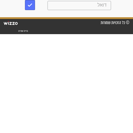
"אשמח שתודיעו למתפללים
עלינו שהקב"ה שמע לתפילות
וחתמתי על חוזה עבודה אחרי
שנתיים של חיפוש!"
"לא להתייאש חס ושלום, גם
אם הזיווג עוד לא מגיע"
לכל המאמרים
סגולות לשמירה והגנה
פסוקים סגוליים לשמירה