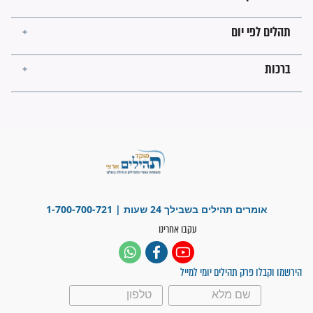
לכל המאמרים
ישועות תהילים
פציעת הראש של החייל הפכה
לנס רפואי בזכות...
"משהו בתוכי ידע שההריון הזה
זקוק לתפילות": סיפור ישועה
מדהים בזכות התפילות מדי יום