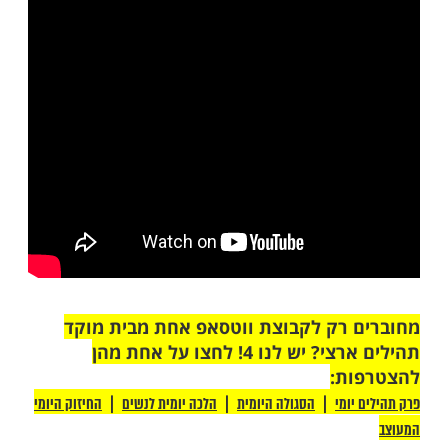
הם תפילות נוראות על אויבי וצרי הנפש ולזמר
להכרית כל החוחים והקוצים ושבחים ותהילות
נורא עלילות והדברים עתיקים והם מפלאות
ם דברי אלוקי"ם חיים אשר נאמרו לדוד המלך
ש ואף כי אין איתנו יודע עמקן ורומן ויש אשר
אי קאמר אפילו הכי הדברים פועלים ועושים פרי
עשה ידינו כוננה עלינו ובלבד שיקרא אותם
י חסרות ושגיאות כהנה וכהנה חוששני להם
מקום מצוה.
 התהילים - הרב הרצל חודר