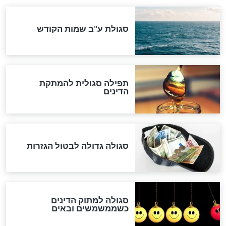
המסמך האבוד שנחשף
במרתפי מוסקבה: כתב היד
הנדיר של הרשב"ם התגלה
שורדת השואה שחוגגת 100:
"מודה לקב"ה על כל השנים"
לכל המאמרים
אחרית הימים