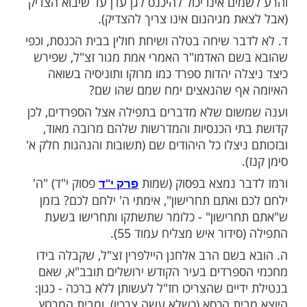
והיינו להתפלל כי הוא מרגיש שהוא מתפלל
 אם מתפלל כי נתחייב במצווה להתפלל - חסר
פר "כל משאלותיך" עמודים טז-יז).
הרב אהרן לייב שטיינמן זצ"ל בקיץ תשס"ו
זמן מלחמת לבנון השנייה) לעת צרה כזאת במה
ואמר: בבין אדם לחברו.
בנו בחיי (בפרשת ויחי) שלא מצאנו שיוסף אמר
 הוא מוחל, ולכן אחרי אלפי שנה היו עשרה
כות. והראה עוד באבן שלמה (פרק י') שמי שהוא
, אינו עולה מן הגיהנום עד שיעלהו הצדיק,
ם אינו יכול להיכנס לגן עדן עד שיבוא הצדיק
 מגיהנום אינו צריך להצדיק).
בר שיחה בטלה ושיחת חולין בבית הכנסת, וכפי
ם האדמו"ר האמרי אמת מגור זצ"ל, שפירש