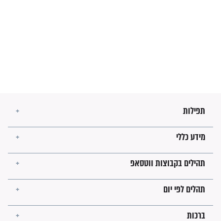
זהו החוק הקוסמי שמחייב את
חורבנה של איראן לפי ספר
הזוהר הקדוש
בנו של הבבא סאלי: "אלו
השניות האחרונות לפני מלחמה
עולמית"
מה יהיו גבולות ארץ ישראל
בזמן הגאולה?
לכל המאמרים