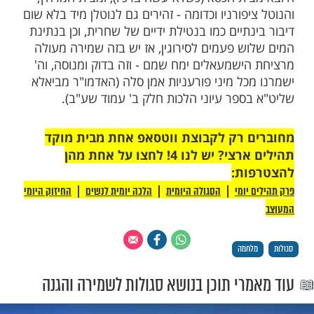
ה יהדות ספרד כמו מרוקו ותוניסיה בשואה
ף שהנאצים ימח שמם שהו שם?
ום שלא מדברים בתפילה אצל הספרדים, לכן
י הכנסיות והמדרשות שלהם מרובה מאוד,
יצלו כל היהודים שם (תשובות והנהגות חלק א'
ר נמצא בפסוק (שמות
פסוק י"ד) "ה'
פרק י"ד
 ואתם תחרישון", אימתי ה' ילחם לכם? בזמן
רישון" - כלומר שתשתקו ותחרישו בשעת
ידור איש מצליח עמוד 55).
בשם הרב אלחנן היילפרין זצ"ל, שקבלה בידו
פרדים בעיר הקודש ירושלים תובב"א, שאם
יים שהצריכו חז"ל לעשותן ללא ברכה - כגון:
ית הכסא (כשלא עשה צרכיו), ומבית המרחץ,