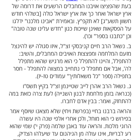
 תשקוט קל" בעת פתיחת ההיכל בימי שני
ומר בכל יום "אבינו מלכנו" לאחר
תפילת שמונה
ומנחה (סגולות רבותינו עמודים 125-
שחרית
שכן כתב בספר "שימוש תהילים" שמזמור זה הוא
לחמה. וכן הורה הרב עובדיה יוסף זצ"ל
 הקבוע במוצאי
פרשת תולדות תשע"ג]
שבת
יצו אויבנו המחבלים הרשעים את דרומה של
ל ואחר כך את ארץ ישראל כולה [בשלהי חודש
"ג] לא תקפ"ץ. ובאמירת "אבינו מלכנו" ידלגו
ות שאינן שייכות כגון "חדש עלינו שנה טובה"
 בספר" וכו').
רב חיים קניבסקי זצ"ל, איזו סגולה יש להינצל
חמה ומפצצות האויבים המחבלים, והשיב: