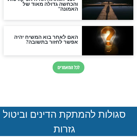
ית וקלה לשמירה
תְּפִלָּה סְגֻלִּית חֲזָקָה נֶגֶד עַיִן
הָרַע
חדשות יהדות
הותר לפרסום: לוחמי מילואים
נהרגו בדרום לבנון
ההסכם החשאי של טראמפ
ואיראן: בלי שקיפות ועם הרבה
סימני שאלה