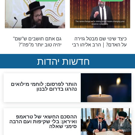
אליהו | רוח
איך ניתן לאהוב את מי
יוחדת של הבבא
שמציק לי כל כך?
קצר ולעניין
ר אשכנזי-צוואת
הרב ראובן אלבז - מדוע
לים מהחורבן
הגענו לעולם?
לוונטית לימים