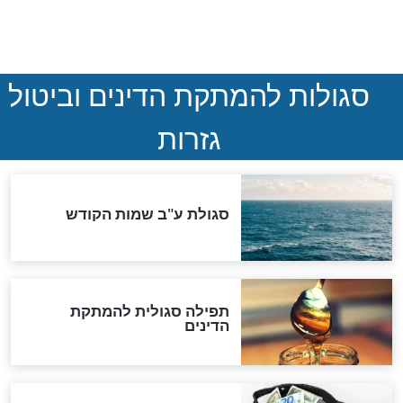
המסמך האבוד שנחשף
במרתפי מוסקבה: כתב היד
הנדיר של הרשב"ם התגלה
שורדת השואה שחוגגת 100:
"מודה לקב"ה על כל השנים"
לכל המאמרים
אחרית הימים