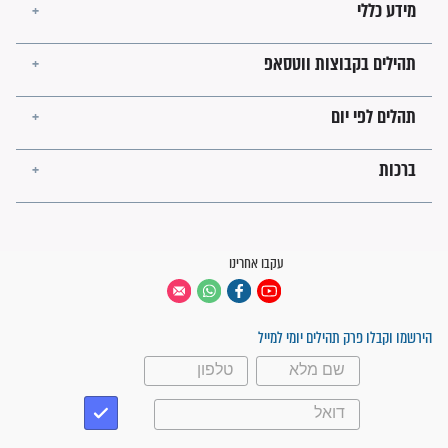
ישועות תהילים
פציעת הראש של החייל הפכה
לנס רפואי בזכות...
"משהו בתוכי ידע שההריון הזה
זקוק לתפילות": סיפור ישועה
מדהים בזכות התפילות מדי יום
"אשמח שתודיעו למתפללים
עלינו שהקב"ה שמע לתפילות