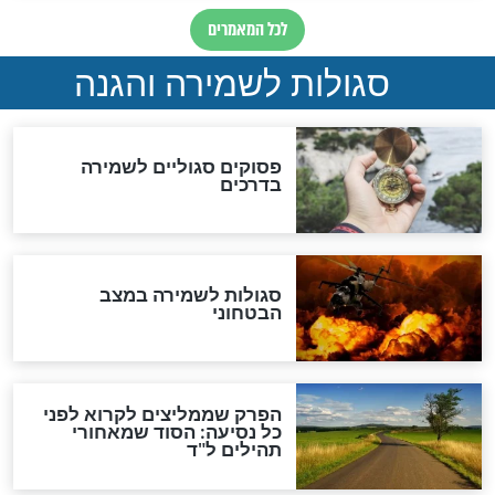
סגולה למתוק הדינים
כשממשמשים ובאים
לכל המאמרים
מיסטיקה וקבלה
הרב שמואל אליהו: זה המפתח
לגאולה