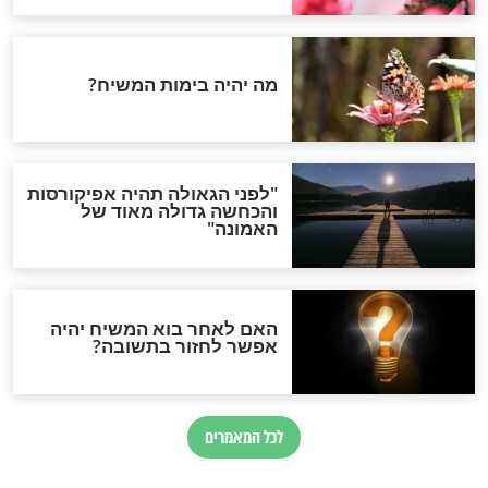
י שם מבטל גזירה
גם אתם חושבים ש"שם"
| הרב אליהו רבי
יהיה טוב יותר מ"פה"?
חדשות יהדות
הותר לפרסום: לוחמי מילואים
נהרגו בדרום לבנון
ההסכם החשאי של טראמפ
ואיראן: בלי שקיפות ועם הרבה
סימני שאלה