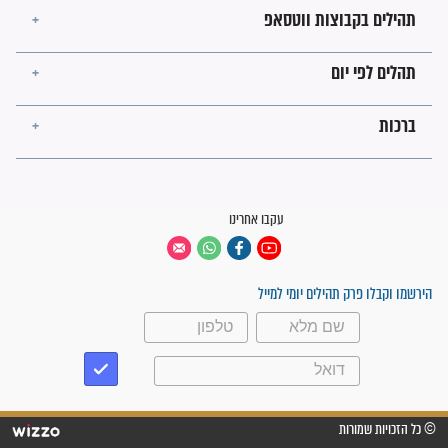
פציעת הראש של החייל הפכה
לנס רפואי בזכות...
"משהו בתוכי ידע שההריון הזה
זקוק לתפילות": סיפור ישועה
מדהים בזכות התפילות מדי יום
"אשמח שתודיעו למתפללים
עלינו שהקב"ה שמע לתפילות
וחתמתי על חוזה עבודה אחרי
שנתיים של חיפוש!"