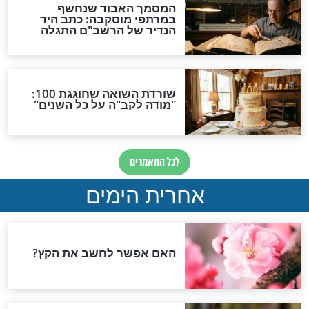
ד: אדם הוא עולם
עת רצון אדירה לימי בין
המצרים!
אמונה וביטחון
גואטה-כיצד נגרום
"אתה בן של מלך, אצלך
הצער של השנה הזו
האמת, ואתה מתבייש?"