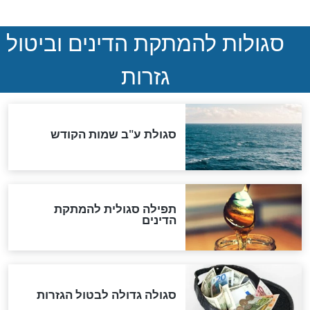
המסמך האבוד שנחשף
במרתפי מוסקבה: כתב היד
הנדיר של הרשב"ם התגלה
שורדת השואה שחוגגת 100:
"מודה לקב"ה על כל השנים"
לכל המאמרים
אחרית הימים