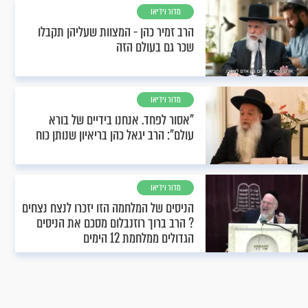
מדור וידיאו
הרב זמיר כהן - המצוות שעליהן תקבלו
שכר גם בעולם הזה
מדור וידיאו
"אסור לפחד. אנחנו בידיים של בורא
עולם": הרב יגאל כהן בריאיון שנותן כוח
מדור וידיאו
הניסים של המלחמה הזו יזכרו לנצח נצחים
? הרב ברוך רוזנבלום מסכם את הניסים
הגדולים ממלחמת 12 הימים