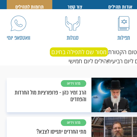
אודות תהילים
צור קשר
תרומות לתהילים
תפילות
סגולות
וואטסאפ יומי
טום הקטורת
מסור שם לתפילה בחינם
 ליום רביעי
תהילים ליום חמישי
מדור וידיאו
הרב זמיר כהן - פרופורציות מול החרדות
והפחדים
מדור וידיאו
מתי החרדים יתגייסו לצבא?