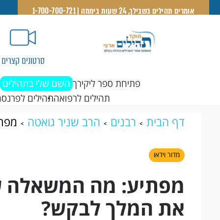
אומרים תהילים בשבילך, 24 שעות ביממה | 1-700-700-721
סרטונים קצרים
פתיחת ספר ליקירך
השם שלי בתהילים
תהילים לרפואה
תהילים לפרנסה
דף הבית
רבנים
הרב שניר גואטה
מפתי
את המלך לבקש?
מדור וידאו
מפתיע: מה המשאלה ש
את המלך לבקש?