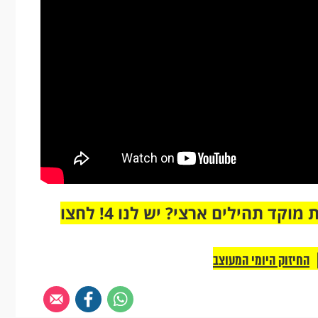
מחוברים רק לקבוצת ווטסאפ אחת מבית מוקד תהילים ארצי? יש לנו 4! לחצו
החיזוק היומי המעוצב