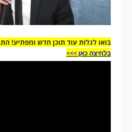
בואו לגלות עוד תוכן חדש ומפתיע! הת
בלחיצה כאן >>>​